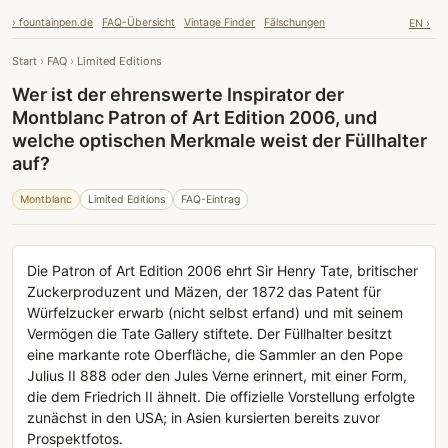
› fountainpen.de
FAQ-Übersicht
Vintage Finder
Fälschungen
EN ›
Start
›
FAQ
›
Limited Editions
Wer ist der ehrenswerte Inspirator der
Montblanc Patron of Art Edition 2006, und
welche optischen Merkmale weist der Füllhalter
auf?
Montblanc
Limited Editions
FAQ-Eintrag
Die Patron of Art Edition 2006 ehrt Sir Henry Tate, britischer
Zuckerproduzent und Mäzen, der 1872 das Patent für
Würfelzucker erwarb (nicht selbst erfand) und mit seinem
Vermögen die Tate Gallery stiftete. Der Füllhalter besitzt
eine markante rote Oberfläche, die Sammler an den Pope
Julius II 888 oder den Jules Verne erinnert, mit einer Form,
die dem Friedrich II ähnelt. Die offizielle Vorstellung erfolgte
zunächst in den USA; in Asien kursierten bereits zuvor
Prospektfotos.