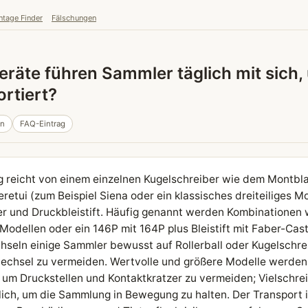
ntage Finder
Fälschungen
räte führen Sammler täglich mit sich,
ortiert?
in
FAQ-Eintrag
g reicht von einem einzelnen Kugelschreiber wie dem Montbla
retui (zum Beispiel Siena oder ein klassisches dreiteiliges M
ber und Druckbleistift. Häufig genannt werden Kombinationen 
-Modellen oder ein 146P mit 164P plus Bleistift mit Faber-Cast
seln einige Sammler bewusst auf Rollerball oder Kugelschre
echsel zu vermeiden. Wertvolle und größere Modelle werden
, um Druckstellen und Kontaktkratzer zu vermeiden; Vielschre
ch, um die Sammlung in Bewegung zu halten. Der Transport i