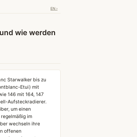
EN ›
 und wie werden
nc Starwalker bis zu
ontblanc-Etui) mit
wie 146 mit 164, 147
ell-Aufsteckradierer.
iber, um einen
 regelmäßig im
iber wechseln ihre
n offenen