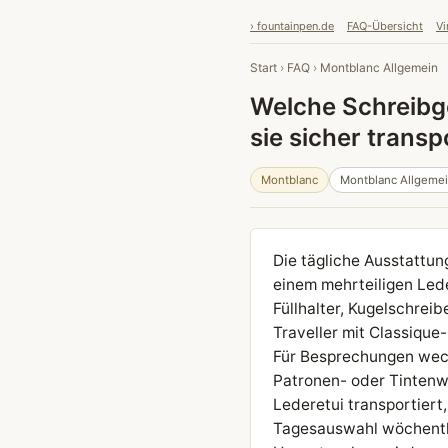
› fountainpen.de
FAQ-Übersicht
Vi
Start
›
FAQ
›
Montblanc Allgemein
Welche Schreibge
sie sicher transp
Montblanc
Montblanc Allgeme
Die tägliche Ausstattun
einem mehrteiligen Lede
Füllhalter, Kugelschrei
Traveller mit Classique
Für Besprechungen wech
Patronen- oder Tintenw
Lederetui transportiert
Tagesauswahl wöchentli