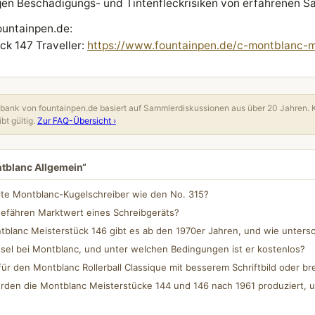
n Beschädigungs- und Tintenfleckrisiken von erfahrenen S
ountainpen.de:
ck 147 Traveller:
https://www.fountainpen.de/c-montblanc-m
ank von fountainpen.de basiert auf Sammlerdiskussionen aus über 20 Jahren. 
bt gültig.
Zur FAQ-Übersicht ›
ntblanc Allgemein“
lte Montblanc-Kugelschreiber wie den No. 315?
gefähren Marktwert eines Schreibgeräts?
blanc Meisterstück 146 gibt es ab den 1970er Jahren, und wie untersc
sel bei Montblanc, und unter welchen Bedingungen ist er kostenlos?
für den Montblanc Rollerball Classique mit besserem Schriftbild oder bre
rden die Montblanc Meisterstücke 144 und 146 nach 1961 produziert, u