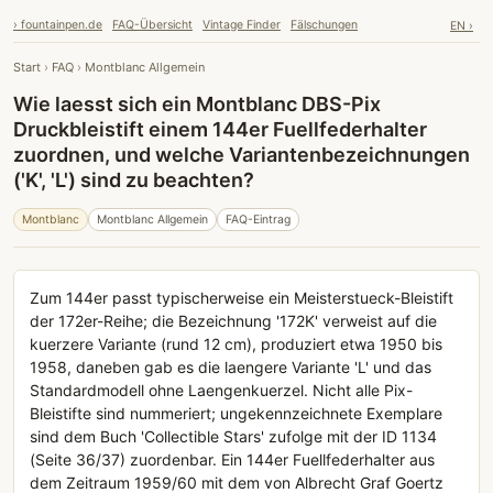
› fountainpen.de
FAQ-Übersicht
Vintage Finder
Fälschungen
EN ›
Start
›
FAQ
›
Montblanc Allgemein
Wie laesst sich ein Montblanc DBS-Pix
Druckbleistift einem 144er Fuellfederhalter
zuordnen, und welche Variantenbezeichnungen
('K', 'L') sind zu beachten?
Montblanc
Montblanc Allgemein
FAQ-Eintrag
Zum 144er passt typischerweise ein Meisterstueck-Bleistift
der 172er-Reihe; die Bezeichnung '172K' verweist auf die
kuerzere Variante (rund 12 cm), produziert etwa 1950 bis
1958, daneben gab es die laengere Variante 'L' und das
Standardmodell ohne Laengenkuerzel. Nicht alle Pix-
Bleistifte sind nummeriert; ungekennzeichnete Exemplare
sind dem Buch 'Collectible Stars' zufolge mit der ID 1134
(Seite 36/37) zuordenbar. Ein 144er Fuellfederhalter aus
dem Zeitraum 1959/60 mit dem von Albrecht Graf Goertz