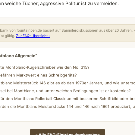
 weiche Tücher; aggressive Politur ist zu vermeiden.
ank von fountainpen.de basiert auf Sammlerdiskussionen aus über 20 Jahren. 
bt gültig.
Zur FAQ-Übersicht ›
ntblanc Allgemein“
lte Montblanc-Kugelschreiber wie den No. 315?
gefähren Marktwert eines Schreibgeräts?
blanc Meisterstück 146 gibt es ab den 1970er Jahren, und wie untersc
sel bei Montblanc, und unter welchen Bedingungen ist er kostenlos?
für den Montblanc Rollerball Classique mit besserem Schriftbild oder bre
rden die Montblanc Meisterstücke 144 und 146 nach 1961 produziert, u
« Alle FAQ-Einträge durchsuchen