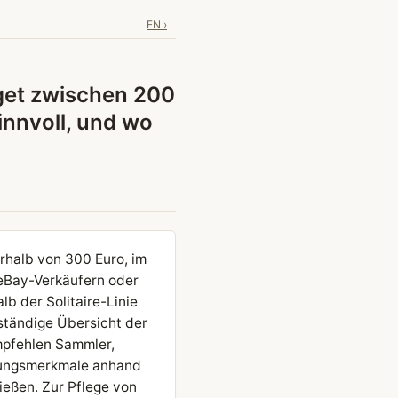
EN ›
get zwischen 200
nnvoll, und wo
erhalb von 300 Euro, im
 eBay-Verkäufern oder
lb der Solitaire-Linie
lständige Übersicht der
mpfehlen Sammler,
ttungsmerkmale anhand
ießen. Zur Pflege von