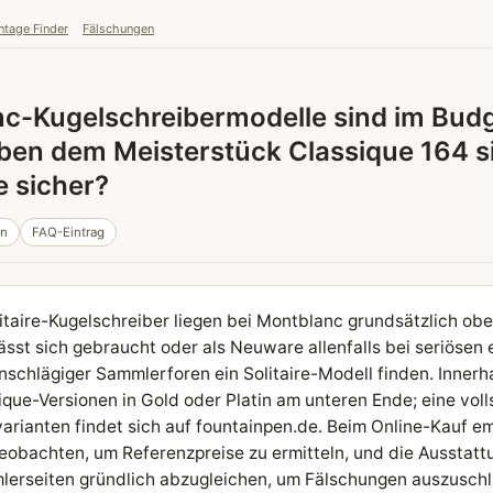
ntage Finder
Fälschungen
c-Kugelschreibermodelle sind im Bud
ben dem Meisterstück Classique 164 si
 sicher?
in
FAQ-Eintrag
litaire-Kugelschreiber liegen bei Montblanc grundsätzlich ob
sst sich gebraucht oder als Neuware allenfalls bei seriösen
nschlägiger Sammlerforen ein Solitaire-Modell finden. Innerha
que-Versionen in Gold oder Platin am unteren Ende; eine vol
arianten findet sich auf fountainpen.de. Beim Online-Kauf e
eobachten, um Referenzpreise zu ermitteln, und die Aussta
lerseiten gründlich abzugleichen, um Fälschungen auszuschl