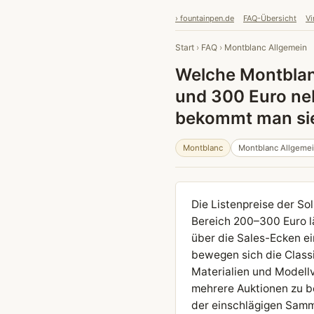
› fountainpen.de
FAQ-Übersicht
Vi
Start
›
FAQ
›
Montblanc Allgemein
Welche Montblan
und 300 Euro ne
bekommt man sie
Montblanc
Montblanc Allgeme
Die Listenpreise der So
Bereich 200–300 Euro lä
über die Sales-Ecken ei
bewegen sich die Classi
Materialien und Modellv
mehrere Auktionen zu b
der einschlägigen Samm