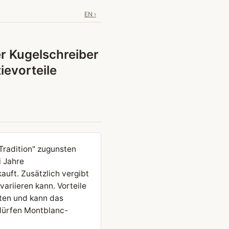
EN ›
er Kugelschreiber
ievorteile
Tradition" zugunsten
i Jahre
uft. Zusätzlich vergibt
ariieren kann. Vorteile
ten und kann das
 dürfen Montblanc-