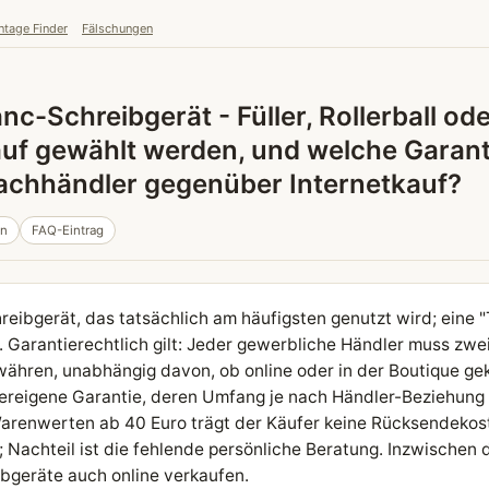
ntage Finder
Fälschungen
c-Schreibgerät - Füller, Rollerball od
kauf gewählt werden, und welche Garant
achhändler gegenüber Internetkauf?
in
FAQ-Eintrag
eibgerät, das tatsächlich am häufigsten genutzt wird; eine "
t. Garantierechtlich gilt: Jeder gewerbliche Händler muss zwe
hren, unabhängig davon, ob online oder in der Boutique geka
ereigene Garantie, deren Umfang je nach Händler-Beziehung v
Warenwerten ab 40 Euro trägt der Käufer keine Rücksendekos
 Nachteil ist die fehlende persönliche Beratung. Inzwischen
bgeräte auch online verkaufen.