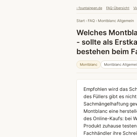
› fountainpen.de
FAQ-Übersicht
Vi
Start
›
FAQ
›
Montblanc Allgemein
Welches Montblan
- sollte als Erst
bestehen beim F
Montblanc
Montblanc Allgeme
Empfohlen wird das Schr
des Füllers gibt es nich
Sachmängelhaftung gewä
Montblanc eine herstell
des Online-Kaufs: bei 
Produkt zuhause testen;
Fachhändler ihre Schrei