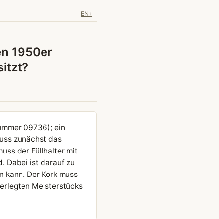
EN ›
en 1950er
itzt?
nummer 09736); ein
muss zunächst das
uss der Füllhalter mit
. Dabei ist darauf zu
en kann. Der Kork muss
zerlegten Meisterstücks