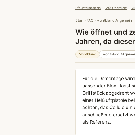
› fountainpen.de
FAQ-Übersicht
Vi
Start
›
FAQ
›
Montblanc Allgemein
Wie öffnet und z
Jahren, da diese
Montblanc
Montblanc Allgeme
Für die Demontage wird
passender Block lässt 
Griffstück abgedreht we
einer Heißluftpistole b
achten, das Celluloid n
anschließend ersetzt we
als Referenz.