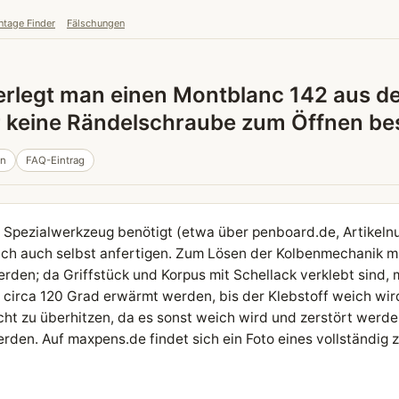
ntage Finder
Fälschungen
erlegt man einen Montblanc 142 aus d
r keine Rändelschraube zum Öffnen bes
in
FAQ-Eintrag
 Spezialwerkzeug benötigt (etwa über penboard.de, Artikel
sich auch selbst anfertigen. Zum Lösen der Kolbenmechanik 
rden; da Griffstück und Korpus mit Schellack verklebt sind, m
ei circa 120 Grad erwärmt werden, bis der Klebstoff weich wird
icht zu überhitzen, da es sonst weich wird und zerstört werd
rden. Auf maxpens.de findet sich ein Foto eines vollständig 