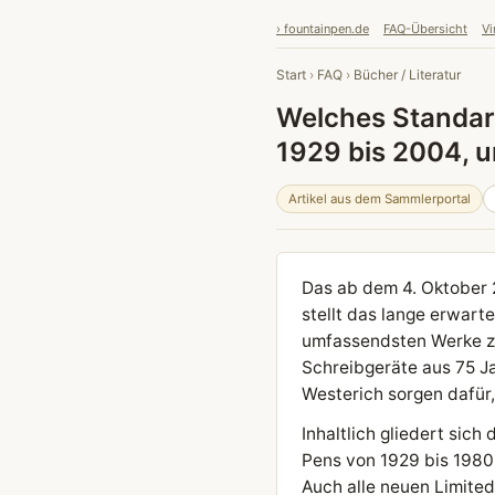
› fountainpen.de
FAQ-Übersicht
Vi
Start
›
FAQ
›
Bücher / Literatur
Welches Standar
1929 bis 2004, 
Artikel aus dem Sammlerportal
Das ab dem 4. Oktober 2
stellt das lange erwart
umfassendsten Werke zu
Schreibgeräte aus 75 J
Westerich sorgen dafür
Inhaltlich gliedert sich
Pens von 1929 bis 1980
Auch alle neuen Limited