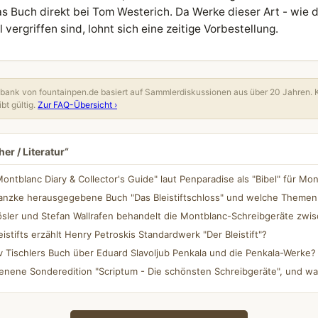
s Buch direkt bei Tom Westerich. Da Werke dieser Art - wie da
 vergriffen sind, lohnt sich eine zeitige Vorbestellung.
ank von fountainpen.de basiert auf Sammlerdiskussionen aus über 20 Jahren. 
bt gültig.
Zur FAQ-Übersicht ›
er / Literatur“
Montblanc Diary & Collector's Guide" laut Penparadise als "Bibel" für M
ranzke herausgegebene Buch "Das Bleistiftschloss" und welche Themen
sler und Stefan Wallrafen behandelt die Montblanc-Schreibgeräte zwi
stifts erzählt Henry Petroskis Standardwerk "Der Bleistift"?
 Tischlers Buch über Eduard Slavoljub Penkala und die Penkala-Werke?
hienene Sonderedition "Scriptum - Die schönsten Schreibgeräte", und wa