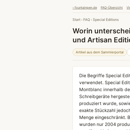
› fountainpen.de
FAQ-Übersicht
Vi
Start
›
FAQ
›
Special Editions
Worin unterschei
und Artisan Edit
Artikel aus dem Sammlerportal
Die Begriffe Special Ed
verwendet. Special Edit
Montblanc innerhalb der
Schreibgeräte hergestel
produziert wurde, sowie
exakte Stückzahl jedoch
Menge eingeschränkt. Be
wurden nur 2004 produzi