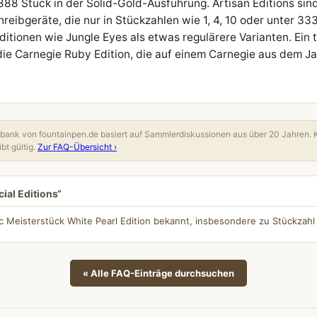
888 Stück in der Solid-Gold-Ausführung. Artisan Editions sin
reibgeräte, die nur in Stückzahlen wie 1, 4, 10 oder unter 33
itionen wie Jungle Eyes als etwas regulärere Varianten. Ein t
t die Carnegie Ruby Edition, die auf einem Carnegie aus dem J
ank von fountainpen.de basiert auf Sammlerdiskussionen aus über 20 Jahren. 
bt gültig.
Zur FAQ-Übersicht ›
ial Editions“
c Meisterstück White Pearl Edition bekannt, insbesondere zu Stückzahl
« Alle FAQ-Einträge durchsuchen