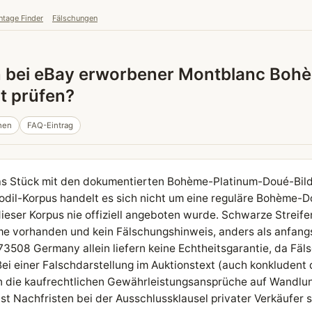
ntage Finder
Fälschungen
in bei eBay erworbener Montblanc Boh
t prüfen?
nen
FAQ-Eintrag
s Stück mit den dokumentierten Bohème-Platinum-Doué-Bilde
odil-Korpus handelt es sich nicht um eine reguläre Bohème-D
dieser Korpus nie offiziell angeboten wurde. Schwarze Strei
e vorhanden und kein Fälschungshinweis, anders als anfangs
3508 Germany allein liefern keine Echtheitsgarantie, da Fäl
i einer Falschdarstellung im Auktionstext (auch konkludent 
 die kaufrechtlichen Gewährleistungsansprüche auf Wandlu
st Nachfristen bei der Ausschlussklausel privater Verkäufer s