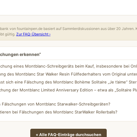
ank von fountainpen.de basiert auf Sammlerdiskussionen aus über 20 Jahren. 
bt gültig.
Zur FAQ-Übersicht ›
lschungen erkennen“
schung eines Montblanc-Schreibgeräts beim Kauf, insbesondere bei On
hung des Montblanc Star Walker Resin Füllfederhalters vom Original unt
t sich eine Fälschung des Montblanc Bohème Solitaire „Je t’aime“ Ster
chung der Montblanc Limited Anniversary Edition – etwa als „Solitaire 
 Fälschungen von Montblanc Starwalker-Schreibgeräten?
tieren bei Fälschungen des Montblanc StarWalker Rollerballs?
« Alle FAQ-Einträge durchsuchen