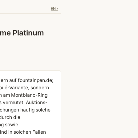
EN ›
ème Platinum
rn auf fountainpen.de;
oué-Variante, sondern
fen am Montblanc-Ring
 vermutet. Auktions-
schungen häufig solche
durch die
ng sowie
ind in solchen Fällen