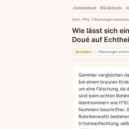
› fountainpen.de
FAQ-Übersicht
Vi
Start
›
FAQ
›
Fälschungen erkennen
Wie lässt sich e
Doué auf Echthei
Montblanc
Fälschungen erken
Sammler vergleichen da
bei einem braunen Krok
um eine Fälschung, da 
sind beim echten Bohèm
Identnummern wie IY107
Nummern beschriften. Be
Rubrikenwahl) bestehen
Irrtumsanfechtung; selb