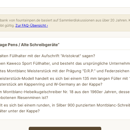
ank von fountainpen.de basiert auf Sammlerdiskussionen aus über 20 Jahren. 
bt gültig.
Zur FAQ-Übersicht ›
age Pens / Alte Schreibgeräte“
lten Füllhalter mit der Aufschrift "Aristokrat" sagen?
nen Kaweco Sport Füllhalter, und besteht das ursprüngliche Unterneh
 altes Montblanc Meisterstück mit der Prägung "D.R.P." und Federzeich
sterstück-Modell handelt es sich bei einem 135 mm langen Füller mit 
isterstück am Kappenring und W-Germany an der Kappe?
n Montblanc-Hebelkugelschreiber Nr. 18 aus den 1960er Jahren, desse
gebotenen Riesenminen ist?
 es sich bei einem runden, in Silber 900 punzierten Montblanc-Schreib
ter unter der Kappe?