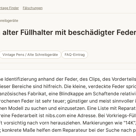
ntage Finder
Fälschungen
hreibgeräte
n alter Füllhalter mit beschädigter Feder
Vintage Pens / Alte Schreibgeräte
FAQ-Eintrag
ne Identifizierung anhand der Feder, des Clips, des Vordertei
eser Bereiche sind hilfreich. Die kleine, verdeckte Feder spri
ranzösisches Fabrikat, eine Blindkappe am Schaftende relativi
chenen Feder ist sehr teuer; günstiger und meist sinnvoller is
hen Modell zu suchen und einzusetzen. Eine Liste mit Reparat
reine Federarbeit ist nibs.com eine Adresse. Bei Vorkriegs-Füll
oft vorsichtig nach vorn herausziehen. Markierungen wie "14K"
t; konkrete Maße helfen dem Reparateur bei der Suche nach 