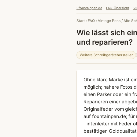
› fountainpen.de
FAQ-Übersicht
Vi
Start
›
FAQ
›
Vintage Pens / Alte Sc
Wie lässt sich ei
und reparieren?
Weitere Schreibgerätehersteller
Ohne klare Marke ist ei
möglich; nähere Fotos di
einen Parker oder ein f
Reparieren einer abgebro
Originalfeder vom gleic
auf fountainpen.de; für 
Tintenleiter mit Feder 
bestätigen Goldqualitä