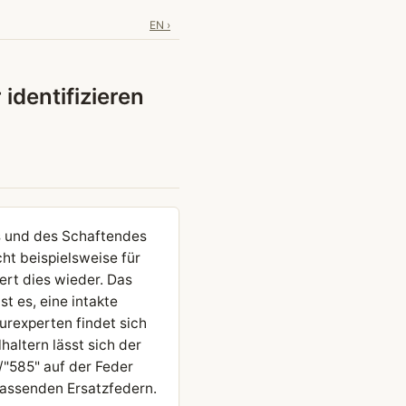
EN ›
 identifizieren
ls und des Schaftendes
cht beispielsweise für
ert dies wieder. Das
t es, eine intakte
urexperten findet sich
haltern lässt sich der
/"585" auf der Feder
passenden Ersatzfedern.