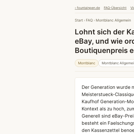
› fountainpen.de
FAQ-Übersicht
Vi
Start
›
FAQ
›
Montblanc Allgemein
Lohnt sich der K
eBay, und wie or
Boutiquenpreis e
Montblanc
Montblanc Allgeme
Der Generation wurde n
Meisterstueck-Classiqu
Kaufhof Generation-Mod
Kontext als zu hoch, z
Generell sind eBay-Prei
besteht ein Faelschungs
den Kassenzettel benoet