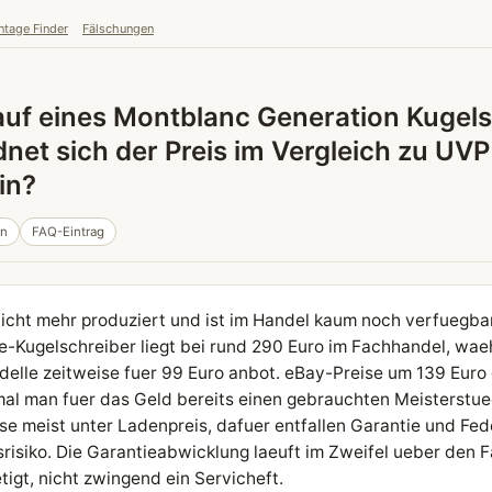
ntage Finder
Fälschungen
auf eines Montblanc Generation Kugel
dnet sich der Preis im Vergleich zu UV
in?
in
FAQ-Eintrag
icht mehr produziert und ist im Handel kaum noch verfuegbar
e-Kugelschreiber liegt bei rund 290 Euro im Fachhandel, wae
elle zeitweise fuer 99 Euro anbot. eBay-Preise um 139 Euro 
umal man fuer das Geld bereits einen gebrauchten Meisterstu
se meist unter Ladenpreis, dafuer entfallen Garantie und Fe
risiko. Die Garantieabwicklung laeuft im Zweifel ueber den 
igt, nicht zwingend ein Servicheft.