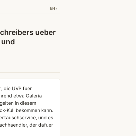
EN ›
schreibers ueber
P und
; die UVP fuer
hrend etwa Galeria
gelten in diesem
eck-Kuli bekommen kann.
dertauschservice, und es
Fachhaendler, der dafuer