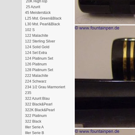
20K HighTop
25 Azurit
45 Meisterstück
L25 Mst. Green&Black
L30 Mst. Pearl&Black
102 S
122 Malachite
122 Sterling Silver
124 Solid Gold
124 Set Extra
124 Platinum Set
126 Platinum
128 Platinum Set
222 Malachite
224 Schwarz
234 1/2 Grau Marmoriert
235
322 Azurit Blau
322 Black&Pearl
322K Black&Pearl
322 Platinum
322 Black
IIIer Serie A
IIIer Serie B