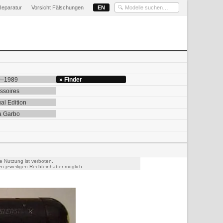
Reparatur
Vorsicht Fälschungen
EN
0–1989
» Finder
ssoires
al Edition
a Garbo
e Nutzung ist verboten.
n jeweiligen Rechteinhaber möglich.