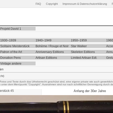
FAQ
Copyright
Impressum & Datenschutzerklärung
Projekt David 1
1930–1939
1940–1949
1950–1959
196
Solitaire Meisterstück
Bohème / Rouge et Noir
Star Walker
Acce
Patron of the Art
Anniversary Editions
Skeleton Editions
Annu
Donation Pens
Artisan Editions
Limited Artisan Edt.
Gret
Vintage andere
ten
cht)
 Fotos und Texte durch das Urheberrecht geschützt sind, eine eigene private wie auch gewerblich
h unter dem Menüpunkt "Copyright". Ausnahmen sind nur nach schriftlicher Genemigung durch de
erstück
45
Anfang der 30er Jahre