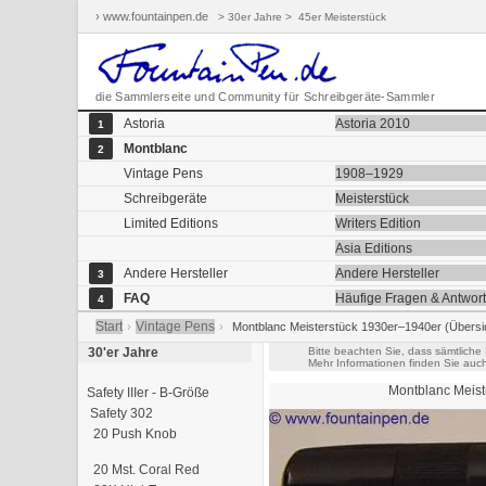
› www.fountainpen.de
> 30er Jahre >
45er Meisterstück
die Sammlerseite und Community für Schreibgeräte-Sammler
Astoria
Astoria 2010
1
Montblanc
2
Vintage Pens
1908–1929
Schreibgeräte
Meisterstück
Limited Editions
Writers Edition
Asia Editions
Andere Hersteller
Andere Hersteller
3
FAQ
Häufige Fragen & Antwor
4
Start
Vintage Pens
›
›
Montblanc Meisterstück 1930er–1940er (Übersi
30'er Jahre
Bitte beachten Sie, dass sämtliche
Mehr Informationen finden Sie auc
Montblanc
Meist
Safety IIIer - B-Größe
Safety 302
20 Push Knob
20 Mst. Coral Red