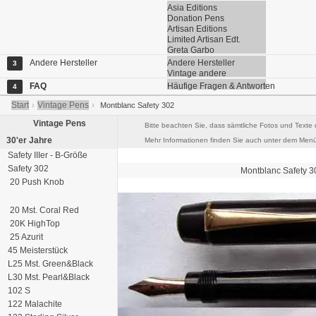
Asia Editions
Donation Pens
Artisan Editions
Limited Artisan Edt.
Greta Garbo
Andere Hersteller
Andere Hersteller
3
Vintage andere
FAQ
Häufige Fragen & Antworten
4
Start
Vintage Pens
›
›
Montblanc Safety 302
Vintage Pens
Bitte beachten Sie, dass sämtliche Fotos und Texte 
30'er Jahre
Mehr Informationen finden Sie auch unter dem Menü
Safety IIIer - B-Größe
Safety 302
Montblanc
Safety
3
20 Push Knob
20 Mst. Coral Red
20K HighTop
25 Azurit
45 Meisterstück
L25 Mst. Green&Black
L30 Mst. Pearl&Black
102 S
122 Malachite