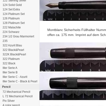
122 Sterling Silver
124 Solid Gold
124 Set Extra
124 Platinum Set
126 Platinum
128 Platinum Set
222 Malachite
Montblanc Sicherheits Füllhalter Numm
224 Schwarz
offen ca. 175 mm. Imprint auf dem Scha
234 1/2 Grau Marmoriert
235
322 Azurit Blau
322 Black&Pearl
322K Black&Pearl
322 Platinum
322 Black
IIIer Serie A
IIIer Serie B
IIIer Serie C - Azurit
IIIer Serie C - Black & Pearl
Pencil
72 Mechanical Pencil
L 72 Mechanical Pencil
Pix Silver
4 color pencil