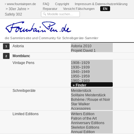
› www.fountainpen.de
FAQ
Copyright
Impressum & Datenschutzerklärung
> 30er Jahre >
Reparatur
Vorsicht Fälschungen
EN
Safety 302
die Sammlerseite und Community für Schreibgeräte-Sammler
Astoria
Astoria 2010
1
Projekt David 1
Montblanc
2
Vintage Pens
1908–1929
1930–1939
1940–1949
1950–1959
1960–1989
» Finder
Schreibgeräte
Meisterstück
Solitaire Meisterstück
Bohème / Rouge et Noir
Star Walker
Accessoires
Limited Editions
Writers Edition
Patron of the Art
Anniversary Editions
Skeleton Editions
Annual Edition