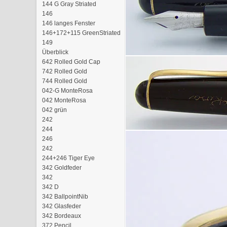
144 G Gray Striated
146
146 langes Fenster
146+172+115 GreenStriated
149
Überblick
642 Rolled Gold Cap
742 Rolled Gold
744 Rolled Gold
042-G MonteRosa
042 MonteRosa
042 grün
242
244
246
242
244+246 Tiger Eye
342 Goldfeder
342
342 D
342 BallpointNib
342 Glasfeder
342 Bordeaux
372 Pencil