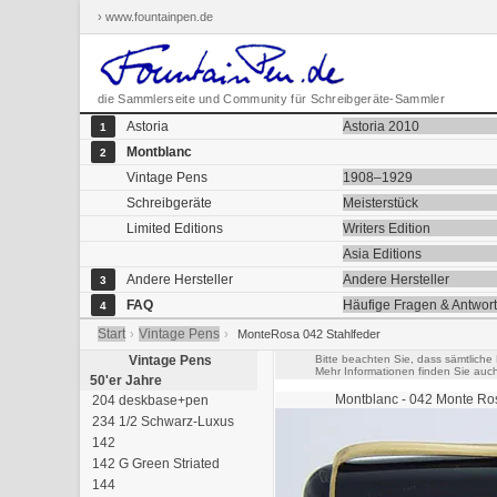
› www.fountainpen.de
die Sammlerseite und Community für Schreibgeräte-Sammler
Astoria
Astoria 2010
1
Montblanc
2
Vintage Pens
1908–1929
Schreibgeräte
Meisterstück
Limited Editions
Writers Edition
Asia Editions
Andere Hersteller
Andere Hersteller
3
FAQ
Häufige Fragen & Antwor
4
Start
Vintage Pens
›
›
MonteRosa 042 Stahlfeder
Vintage Pens
Bitte beachten Sie, dass sämtliche
Mehr Informationen finden Sie auc
50'er Jahre
Montblanc
- 042 Monte Ros
204 deskbase+pen
234 1/2 Schwarz-Luxus
142
142 G Green Striated
144