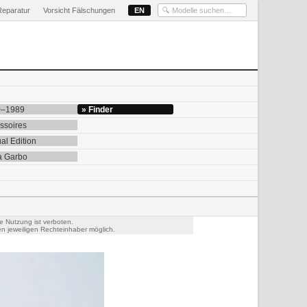
Reparatur
Vorsicht Fälschungen
EN
0–1989
» Finder
ssoires
al Edition
a Garbo
e Nutzung ist verboten.
n jeweiligen Rechteinhaber möglich.