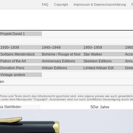
FAQ
Copyright
Impressum & Datenschutzerklärung
Projekt David 1
1930–1939
1940–1949
1950–1959
196
Solitaire Meisterstück
Bohème / Rouge et Noir
Star Walker
Acce
Patron of the Art
Anniversary Editions
Skeleton Editions
Annu
Donation Pens
Artisan Editions
Limited Artisan Edt.
Gret
Vintage andere
ten
 Fotos und Texte durch das Urheberrecht geschützt sind, eine eigene private wie auch gewerblich
h unter dem Menüpunkt "Copyright". Ausnahmen sind nur nach schriftlicher Genemigung durch de
a Stahlfeder-
50'er Jahre