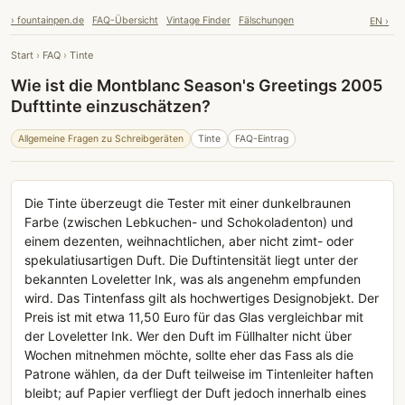
› fountainpen.de
FAQ-Übersicht
Vintage Finder
Fälschungen
EN ›
Start
›
FAQ
›
Tinte
Wie ist die Montblanc Season's Greetings 2005
Dufttinte einzuschätzen?
Allgemeine Fragen zu Schreibgeräten
Tinte
FAQ-Eintrag
Die Tinte überzeugt die Tester mit einer dunkelbraunen
Farbe (zwischen Lebkuchen- und Schokoladenton) und
einem dezenten, weihnachtlichen, aber nicht zimt- oder
spekulatiusartigen Duft. Die Duftintensität liegt unter der
bekannten Loveletter Ink, was als angenehm empfunden
wird. Das Tintenfass gilt als hochwertiges Designobjekt. Der
Preis ist mit etwa 11,50 Euro für das Glas vergleichbar mit
der Loveletter Ink. Wer den Duft im Füllhalter nicht über
Wochen mitnehmen möchte, sollte eher das Fass als die
Patrone wählen, da der Duft teilweise im Tintenleiter haften
bleibt; auf Papier verfliegt der Duft jedoch innerhalb eines