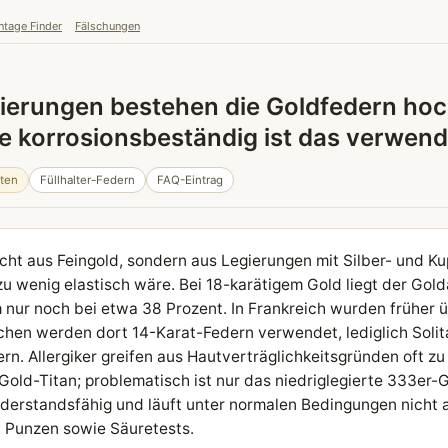
ntage Finder
Fälschungen
ierungen bestehen die Goldfedern hoc
wie korrosionsbeständig ist das verwen
äten
Füllhalter-Federn
FAQ-Eintrag
ht aus Feingold, sondern aus Legierungen mit Silber- und Kup
zu wenig elastisch wäre. Bei 18-karätigem Gold liegt der Gold
m nur noch bei etwa 38 Prozent. In Frankreich wurden früher
schen werden dort 14-Karat-Federn verwendet, lediglich Soli
rn. Allergiker greifen aus Hautverträglichkeitsgründen oft zu
Gold-Titan; problematisch ist nur das niedriglegierte 333er-G
derstandsfähig und läuft unter normalen Bedingungen nicht 
n Punzen sowie Säuretests.