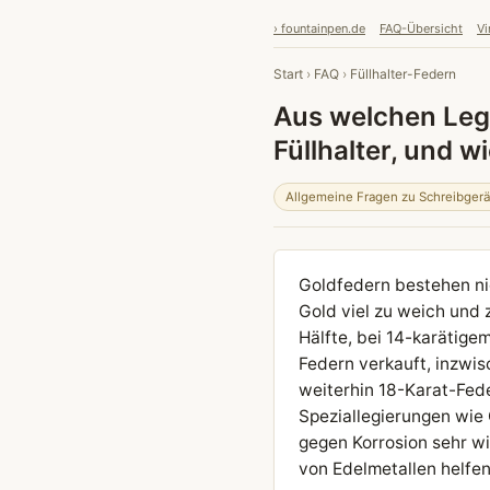
› fountainpen.de
FAQ-Übersicht
Vi
Start
›
FAQ
›
Füllhalter-Federn
Aus welchen Leg
Füllhalter, und 
Allgemeine Fragen zu Schreibger
Goldfedern bestehen nic
Gold viel zu weich und 
Hälfte, bei 14-karätige
Federn verkauft, inzwi
weiterhin 18-Karat-Fede
Speziallegierungen wie 
gegen Korrosion sehr wi
von Edelmetallen helfe