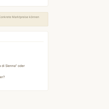
Konkrete Marktpreise können
a di Sienna" oder
der?