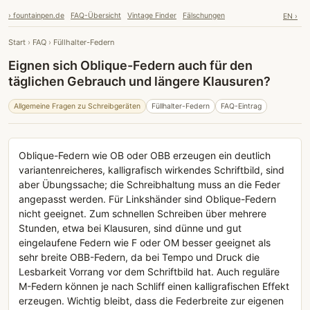
› fountainpen.de
FAQ-Übersicht
Vintage Finder
Fälschungen
EN ›
Start
›
FAQ
›
Füllhalter-Federn
Eignen sich Oblique-Federn auch für den
täglichen Gebrauch und längere Klausuren?
Allgemeine Fragen zu Schreibgeräten
Füllhalter-Federn
FAQ-Eintrag
Oblique-Federn wie OB oder OBB erzeugen ein deutlich
variantenreicheres, kalligrafisch wirkendes Schriftbild, sind
aber Übungssache; die Schreibhaltung muss an die Feder
angepasst werden. Für Linkshänder sind Oblique-Federn
nicht geeignet. Zum schnellen Schreiben über mehrere
Stunden, etwa bei Klausuren, sind dünne und gut
eingelaufene Federn wie F oder OM besser geeignet als
sehr breite OBB-Federn, da bei Tempo und Druck die
Lesbarkeit Vorrang vor dem Schriftbild hat. Auch reguläre
M-Federn können je nach Schliff einen kalligrafischen Effekt
erzeugen. Wichtig bleibt, dass die Federbreite zur eigenen