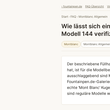
› fountainpen.de
FAQ-Übersicht
Vi
Start
›
FAQ
›
Montblanc Allgemein
Wie lässt sich e
Modell 144 verifi
Montblanc
Montblanc Allgeme
Der beschriebene Füllha
hat, ist für die Modell
ausschlaggebend sind M
Fountainpen.de-Galerien
echte 'Mont Blanc' Kuge
sind reguläre Modelle w