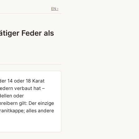
EN ›
tiger Feder als
der 14 oder 18 Karat
edern verbaut hat –
ellen oder
eibern gilt: Der einzige
anitkappe; alles andere