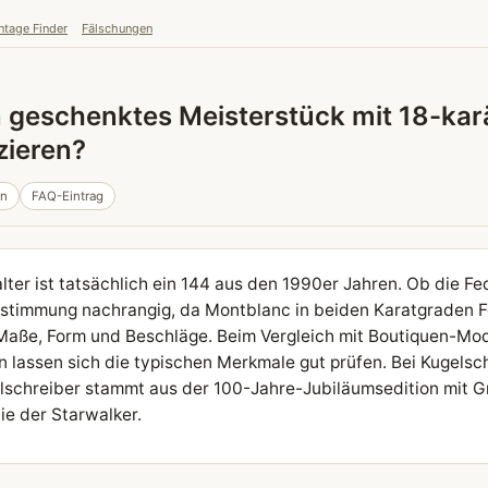
ntage Finder
Fälschungen
in geschenktes Meisterstück mit 18-karä
zieren?
in
FAQ-Eintrag
lter ist tatsächlich ein 144 aus den 1990er Jahren. Ob die Fe
bestimmung nachrangig, da Montblanc in beiden Karatgraden F
aße, Form und Beschläge. Beim Vergleich mit Boutiquen-Mod
 lassen sich die typischen Merkmale gut prüfen. Bei Kugelschr
lschreiber stammt aus der 100-Jahre-Jubiläumsedition mit Gr
ie der Starwalker.