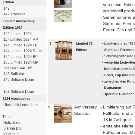
Edition
- von dieser Edit
149
pro Modell produ
147 Traveller
- Seriennummer a
Limited Anniversary
- Stern aus Perlmu
Edition 1924
- Feder, Clip und 
149 Limited 1924
117 Limited 1924 MP
3
Limited 75
- Limitierung auf 75
144 Limited 1924 FP
Edition
- Stern aus Perlmutt
144 Limited 1924 Doue
- Schreibgeräte un
164 Limited 1924 BP
165 Limited 1924 MP
- weiterhin Leder-It
Set 145 /164/ 165
Manschettenknöpfe
146 Solitaire
- Feder, Clip und Ri
146 Solitaire Douè
- zwischen den Ring
Diamanten
163 Solitaire Douè
- spezielle Guilloc
1924 Accessoires
Überblick Leder-Item
4
Anniversary
- Limitierung auf 
Skeleton
- Füllhalter und U
Timer
- 18 kt Gelbgold
Notizblock
- erste skeletierte
Sienna Etui
Füllhalter von M
Keychain