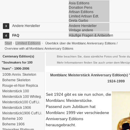
Asia Editions
Donation Pens
Artisan Editions
Limited Artisan Edt.
Greta Garbo
Andere Hersteller
Andere Hersteller
3
Vintage andere
FAQ
Häufige Fragen & Antworten
4
Start
Limited Editions
›
›
Überblick über die Montblanc Anniversary Editions /
Overview with all Montblanc Anniversary Editions
Centenary Edition(s)
Bitte beachten Sie, dass sämtliche Fotos und Texte du
"Soulmakers for 100
Mehr Informationen finden Sie auch unter dem Menüpu
Years" - 1906-2006
100th Anniv. Skeleton
Montblanc
Meisterstück Anniversary Edition(s)
Boheme Skeleton
1924-1999
Rouge-et-Noir Replica
Meisterstück 100
Seit 1924 gibt es sie nun schon, die
Meisterstück 100 Whiteg.
Montblanc Meisterstücke.
Meisterstück100 Cuff Li.
Passend zum Jubiläum hat
Meisterstück 1906
Montblanc 1999 vier verschiedene
Meisterstück1906 Cuff Li.
Anniversary Editions
Boheme 100
Boheme 1906
herausgebracht.
Starwalker Platinum