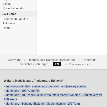
Billfold
Visitenkartenetui
1924 Uhren
Reserve de Marche
Automatic
Home
Copyright
Impressum & Datenschutzerklärung
Reparatur
|
|
|
Vorsicht Fälschungen
EN
—
© fountainpen.de
Weitere Modelle aus „Anniversary Editions“:
›
anniversary limited
›
anniversary overview
›
anniversary special
›
Montblanc - 100 Years Pin
›
Montblanc - 100 Years Solitaire Mountain Massif Skeleton - Soulmakers for
100 Years
›
Montblanc - Boheme Skeleton - Soulmakers for 100 Years