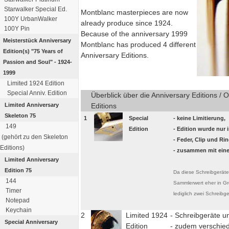
Starwalker Special Ed.
Montblanc masterpieces are now
100Y UrbanWalker
already produce since 1924.
100Y Pin
Because of the anniversary 1999
Meisterstück
Anniversary
Montblanc has produced 4 different
Edition(s)
"75 Years of
Anniversary Editions.
Passion
and Soul" - 1924-
1999
Limited 1924 Edition
Special Anniv. Edition
Überblick über die Anniversary Editions / O
Limited Anniversary
Editions
Skeleton 75
1
Special
- keine Limitierung,
149
Edition
- Edition wurde nur 
(gehört zu den Skeleton
- Feder, Clip und Ri
Editions)
- zusammen mit eine
Limited Anniversary
Edition 75
Da diese Schreibgeräte ni
144
Sammlerwert eher in Gr
Timer
lediglich zwei Schreibg
Notepad
Keychain
2
Limited 1924
- Schreibgeräte u
Special Anniversary
Edition
- zudem verschie