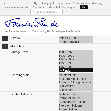
FAQ
Copyright
Impressum & Datenschutzerklärung
›
Reparatur
Vorsicht Fälschungen
EN
www.fountainpen.de
die Sammlerseite und Community für Schreibgeräte-Sammler
Astoria
Astoria 2010
1
Projekt David 1
Montblanc
2
Vintage Pens
1908–1929
1930–1939
1940–1949
1950–1959
1960–1989
» Finder
Schreibgeräte
Meisterstück
Solitaire Meisterstück
Bohème / Rouge et Noir
Star Walker
Accessoires
Limited Editions
Writers Edition
Patron of the Art
Anniversary Editions
Skeleton Editions
Annual Edition