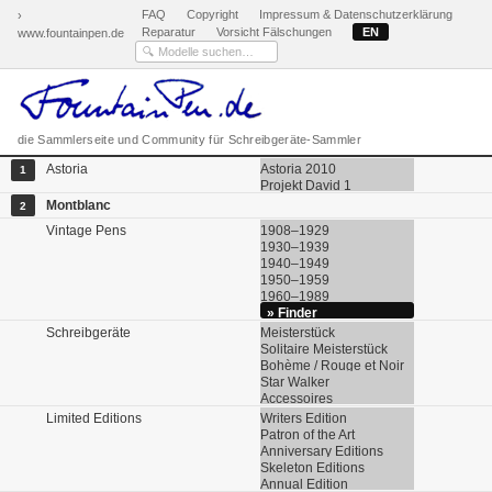
FAQ
Copyright
Impressum & Datenschutzerklärung
›
Reparatur
Vorsicht Fälschungen
EN
www.fountainpen.de
die Sammlerseite und Community für Schreibgeräte-Sammler
Astoria
Astoria 2010
1
Projekt David 1
Montblanc
2
Vintage Pens
1908–1929
1930–1939
1940–1949
1950–1959
1960–1989
» Finder
Schreibgeräte
Meisterstück
Solitaire Meisterstück
Bohème / Rouge et Noir
Star Walker
Accessoires
Limited Editions
Writers Edition
Patron of the Art
Anniversary Editions
Skeleton Editions
Annual Edition