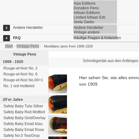
Asia Editions
Donation Pens
Artisan Editions
Limited Artisan Edt.
Greta Garbo
Andere Hersteller
Andere Hersteller
3
Vintage andere
FAQ
Häufige Fragen & Antworten
4
Start
Vintage Pens
›
›
Montblanc pens from 1908-1929
Vintage Pens
Schreibgeräte aus den Anfängen
1908 - 1920
Rouge-et-Noir No. 2
Rouge-et-Noir No. 6
Hier sehen Sie, wie alles einm
Rouge-et-Noir No.00+1
von 1909.
No. 1 red motteled
20'er Jahre
Safety Baby Tula-Silber
Safety Baby Red Mottled
Safety Baby GoldOverlay
Safety Baby Email blau
Safety Baby Email Rose
Safety No.0 TearDrop