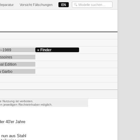
Reparatur
Vorsicht Fälschungen
EN
0–1989
» Finder
ssoires
al Edition
a Garbo
e Nutzung ist verboten.
n jeweiligen Rechteinhaber möglich.
er 40'er Jahre
n nun aus Stahl