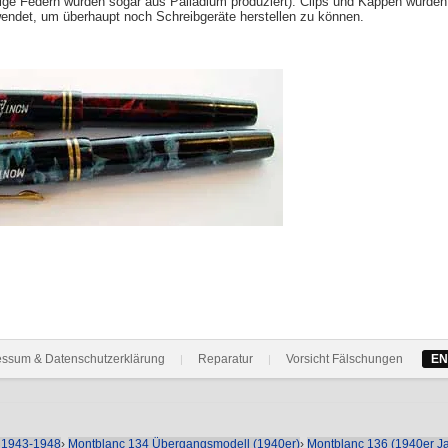
enige Federn wurden sogar aus Palladium produziert). Clips und Kappen wurden
endet, um überhaupt noch Schreibgeräte herstellen zu können.
essum & Datenschutzerklärung
Reparatur
Vorsicht Fälschungen
EN
|
|
- 1943-1948
›
Montblanc 134 Übergangsmodell (1940er)
›
Montblanc 136 (1940er Ja