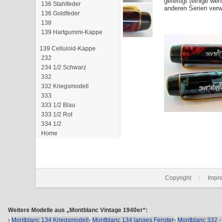
gefertigt (einige w
136 Stahlfeder
anderen Serien verw
136 Goldfeder
138
139 Hartgummi-Kappe
139 Celluloid-Kappe
232
234 1/2 Schwarz
332
332 Kriegsmodell
333
333 1/2 Blau
333 1/2 Rot
334 1/2
Home
Copyright
Impr
|
Weitere Modelle aus „Montblanc Vintage 1940er“:
›
Montblanc 134 Kriegsmodell
›
Montblanc 134 langes Fenster
›
Montblanc 332 