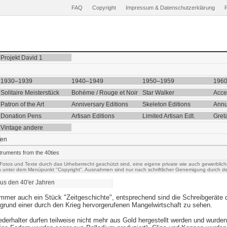
FAQ
Copyright
Impressum & Datenschutzerklärung
Projekt David 1
1930–1939
1940–1949
1950–1959
196
Solitaire Meisterstück
Bohème / Rouge et Noir
Star Walker
Acce
Patron of the Art
Anniversary Editions
Skeleton Editions
Annu
Donation Pens
Artisan Editions
Limited Artisan Edt.
Gret
Vintage andere
ten
truments from the 40ties
 Fotos und Texte durch das Urheberrecht geschützt sind, eine eigene private wie auch gewerblich
h unter dem Menüpunkt "Copyright". Ausnahmen sind nur nach schriftlicher Genemigung durch de
us den 40'er Jahren
immer auch ein Stück "Zeitgeschichte", entsprechend sind die Schreibgeräte d
grund einer durch den Krieg hervorgerufenen Mangelwirtschaft zu sehen.
ederhalter durfen teilweise nicht mehr aus Gold hergestellt werden und wurde