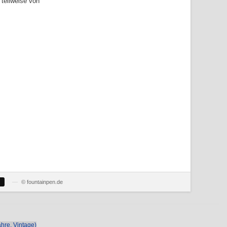
 teilweise von
—
© fountainpen.de
hre, Vintage)