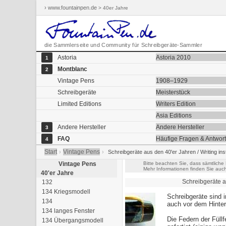
› www.fountainpen.de
> 40er Jahre
die Sammlerseite und Community für Schreibgeräte-Sammler
Astoria
Astoria 2010
1
Montblanc
2
Vintage Pens
1908–1929
Schreibgeräte
Meisterstück
Limited Editions
Writers Edition
Asia Editions
Andere Hersteller
Andere Hersteller
3
FAQ
Häufige Fragen & Antwor
4
Start
Vintage Pens
›
›
Schreibgeräte aus den 40'er Jahren / Writing ins
Vintage Pens
Bitte beachten Sie, dass sämtliche
Mehr Informationen finden Sie auc
40'er Jahre
Schreibgeräte a
132
134 Kriegsmodell
Schreibgeräte sind 
134
auch vor dem Hinter
134 langes Fenster
Die Federn der Füllf
134 Übergangsmodell