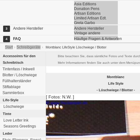
Asia Editions
Donation Pens
Artisan Editions
Limited Artisan Edt.
Greta Garbo
Andere Hersteller
Andere Hersteller
3
Vintage andere
FAQ
Häufige Fragen & Antworten
4
Start
Schreibgeräte
›
›
Montblanc LifeStyle Löschwiege / Blotter
Accessoires für den
Bitte beachten Sie, dass sämtliche Fotos und Texte durc
Schreibtisch
Mehr Informationen finden Sie auch unter dem Menüpunk
Tintenfass / Inkwell
Blotter / Löschwiege
Montblanc
Füllhalterständer
Life Style
Stiftablage
- Löschwiege / Blotter -
Sammlerbox
[ Fotos: N.W. ]
Life-Style
Löschwiege
Tinte
Love Letter Ink
Seasons Greetings
Leder
Etuis (Florence, Siena)