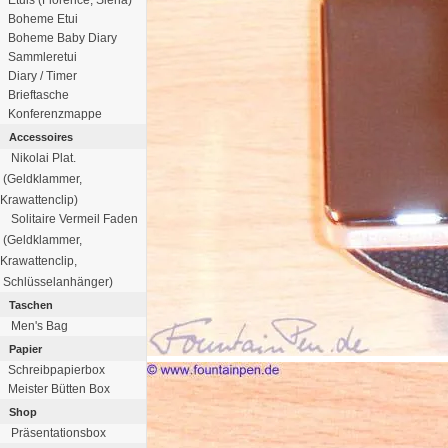
Boheme Etui
Boheme Baby Diary
Sammleretui
Diary / Timer
Brieftasche
Konferenzmappe
Accessoires
Nikolai Plat.
(Geldklammer,
Krawattenclip)
Solitaire Vermeil Faden
(Geldklammer,
Krawattenclip,
Schlüsselanhänger)
Taschen
Men's Bag
Papier
Schreibpapierbox
Meister Bütten Box
Shop
Präsentationsbox