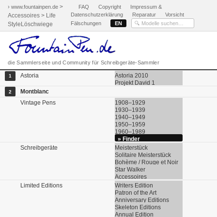
>
› www.fountainpen.de
FAQ
Copyright
Impressum &
Datenschutzerklärung
Reparatur
Vorsicht
Accessoires > Life
Fälschungen
EN
StyleLöschwiege
die Sammlerseite und Community für Schreibgeräte-Sammler
Astoria
Astoria 2010
1
Projekt David 1
Montblanc
2
Vintage Pens
1908–1929
1930–1939
1940–1949
1950–1959
1960–1989
» Finder
Schreibgeräte
Meisterstück
Solitaire Meisterstück
Bohème / Rouge et Noir
Star Walker
Accessoires
Limited Editions
Writers Edition
Patron of the Art
Anniversary Editions
Skeleton Editions
Annual Edition