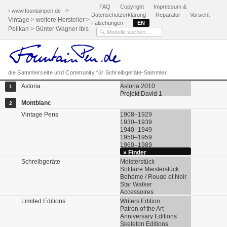
FAQ
Copyright
Impressum &
>
› www.fountainpen.de
Datenschutzerklärung
Reparatur
Vorsicht
Vintage > weitere Hersteller >
Fälschungen
EN
Pelikan > Günter Wagner Ibis
die Sammlerseite und Community für Schreibgeräte-Sammler
Astoria
Astoria 2010
1
Projekt David 1
Montblanc
2
Vintage Pens
1908–1929
1930–1939
1940–1949
1950–1959
1960–1989
» Finder
Schreibgeräte
Meisterstück
Solitaire Meisterstück
Bohème / Rouge et Noir
Star Walker
Accessoires
Limited Editions
Writers Edition
Patron of the Art
Anniversary Editions
Skeleton Editions