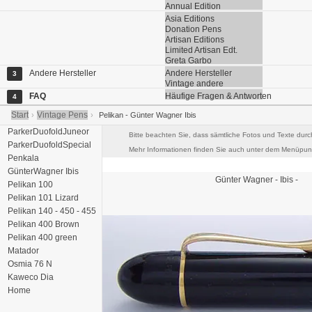
Annual Edition
Asia Editions
Donation Pens
Artisan Editions
Limited Artisan Edt.
Greta Garbo
Andere Hersteller
Andere Hersteller
3
Vintage andere
FAQ
Häufige Fragen & Antworten
4
Start
Vintage Pens
›
›
Pelikan - Günter Wagner Ibis
ParkerDuofoldJuneor
Bitte beachten Sie, dass sämtliche Fotos und Texte durc
ParkerDuofoldSpecial
Mehr Informationen finden Sie auch unter dem Menüpunk
Penkala
GünterWagner Ibis
Günter Wagner
- Ibis -
Pelikan 100
Pelikan 101 Lizard
Pelikan 140 - 450 - 455
Pelikan 400 Brown
Pelikan 400 green
Matador
Osmia 76 N
Kaweco Dia
Home