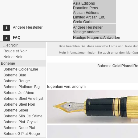
Asia Editions
Donation Pens
Artisan Editions
Limited Artisan Edt.
Greta Garbo
Andere Hersteller
Andere Hersteller
3
Vintage andere
FAQ
Häufige Fragen & Antworten
4
... et Noir
Bitte beachten Sie, dass sämtliche Fotos und Texte dur
Rouge et Noir
Mehr Informationen finden Sie auch unter dem Menüpun
Noir et Noir
Boheme
Boheme
Gold Plated R
Boheme GoldenLine
Boheme Blue
Boheme Rouge
Eigentum von: anonym
Boheme Platinum Big
Boheme Je t´Aime
Boheme Steel Amethyst
Boheme Steel Noir
Boheme Silber
Boheme Silb. Je t´Aime
Boheme Plat. Crystal
Boheme Doue Plat.
BohemeG.Plat.Rouge