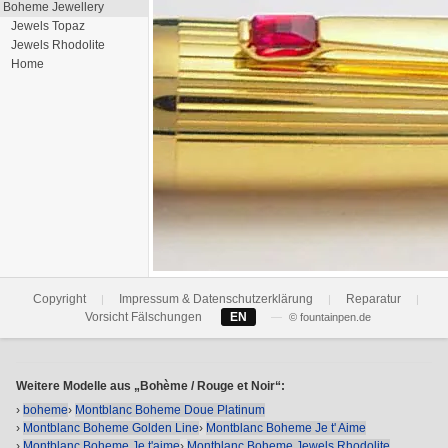
Boheme Jewellery
Jewels Topaz
Jewels Rhodolite
Home
Copyright
Impressum & Datenschutzerklärung
Reparatur
|
|
|
Vorsicht Fälschungen
EN
—
© fountainpen.de
Weitere Modelle aus „Bohème / Rouge et Noir“:
›
boheme
›
Montblanc Boheme Doue Platinum
›
Montblanc Boheme Golden Line
›
Montblanc Boheme Je t' Aime
›
Montblanc Boheme Je t'aime
›
Montblanc Boheme Jewels Rhodolite