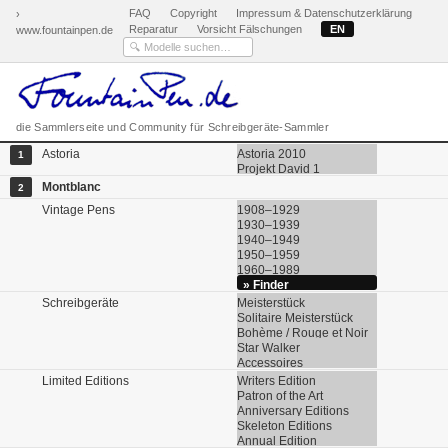
FAQ
Copyright
Impressum & Datenschutzerklärung
›
Reparatur
Vorsicht Fälschungen
EN
www.fountainpen.de
die Sammlerseite und Community für Schreibgeräte-Sammler
Astoria
Astoria 2010
1
Projekt David 1
Montblanc
2
Vintage Pens
1908–1929
1930–1939
1940–1949
1950–1959
1960–1989
» Finder
Schreibgeräte
Meisterstück
Solitaire Meisterstück
Bohème / Rouge et Noir
Star Walker
Accessoires
Limited Editions
Writers Edition
Patron of the Art
Anniversary Editions
Skeleton Editions
Annual Edition