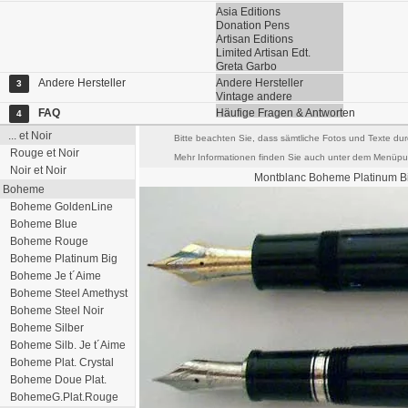
Asia Editions
Donation Pens
Artisan Editions
Limited Artisan Edt.
Greta Garbo
Andere Hersteller
Andere Hersteller
3
Vintage andere
FAQ
Häufige Fragen & Antworten
4
... et Noir
Bitte beachten Sie, dass sämtliche Fotos und Texte dur
Rouge et Noir
Mehr Informationen finden Sie auch unter dem Menüpun
Noir et Noir
Montblanc
Boheme Platinum
Bi
Boheme
Boheme GoldenLine
Boheme Blue
Boheme Rouge
Boheme Platinum Big
Boheme Je t´Aime
Boheme Steel Amethyst
Boheme Steel Noir
Boheme Silber
Boheme Silb. Je t´Aime
Boheme Plat. Crystal
Boheme Doue Plat.
BohemeG.Plat.Rouge