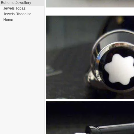
Boheme Jewellery
Jewels Topaz
Jewels Rhodolite
Home