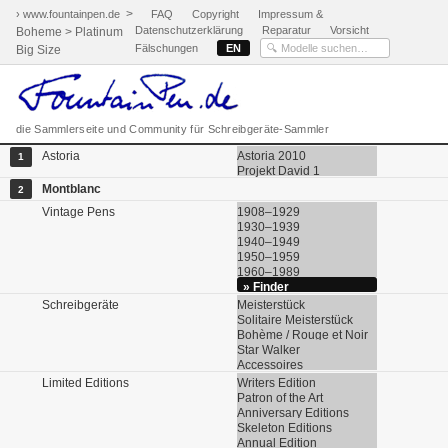
>
› www.fountainpen.de
FAQ
Copyright
Impressum &
Datenschutzerklärung
Reparatur
Vorsicht
Boheme > Platinum
Fälschungen
EN
Big Size
die Sammlerseite und Community für Schreibgeräte-Sammler
Astoria
Astoria 2010
1
Projekt David 1
Montblanc
2
Vintage Pens
1908–1929
1930–1939
1940–1949
1950–1959
1960–1989
» Finder
Schreibgeräte
Meisterstück
Solitaire Meisterstück
Bohème / Rouge et Noir
Star Walker
Accessoires
Limited Editions
Writers Edition
Patron of the Art
Anniversary Editions
Skeleton Editions
Annual Edition