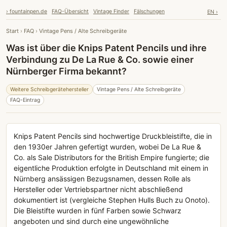
› fountainpen.de
FAQ-Übersicht
Vintage Finder
Fälschungen
EN ›
Start
›
FAQ
›
Vintage Pens / Alte Schreibgeräte
Was ist über die Knips Patent Pencils und ihre
Verbindung zu De La Rue & Co. sowie einer
Nürnberger Firma bekannt?
Weitere Schreibgerätehersteller
Vintage Pens / Alte Schreibgeräte
FAQ-Eintrag
Knips Patent Pencils sind hochwertige Druckbleistifte, die in
den 1930er Jahren gefertigt wurden, wobei De La Rue &
Co. als Sale Distributors for the British Empire fungierte; die
eigentliche Produktion erfolgte in Deutschland mit einem in
Nürnberg ansässigen Bezugsnamen, dessen Rolle als
Hersteller oder Vertriebspartner nicht abschließend
dokumentiert ist (vergleiche Stephen Hulls Buch zu Onoto).
Die Bleistifte wurden in fünf Farben sowie Schwarz
angeboten und sind durch eine ungewöhnliche