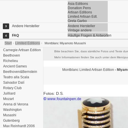
Asia Editions
Donation Pens
Artisan Editions
Limited Artisan Edt.
Greta Garbo
Andere Hersteller
Andere Hersteller
3
Vintage andere
FAQ
Häufige Fragen & Antworten
4
Start
Limited Editions
›
›
Montblanc Miyamoto Musashi
Carnegie Artisan Edition
Bitte beachten Sie, dass sämtliche Fotos und Texte dur
Beethoven
Mehr Informationen finden Sie auch unter dem Menüpun
Richelieu
Ancient Games
Montblanc
Limited Artisan Edition
- Miyam
Beethoven&Bernstein
Teatro alla Scala
Salvador Dalí
Rotary Club
Fotos: D.S.
Juilliard
Mozart
Arena di Verona
Washington
Musashi
Gutenberg
Max Reinhardt 2006