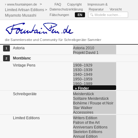
>
› www.fountainpen.de
FAQ
Copyright
Impressum &
Datenschutzerklärung
Reparatur
Vorsicht
Limited Artisan Editions >
Fälschungen
EN
Miyamoto Musashi
die Sammlerseite und Community für Schreibgeräte-Sammler
Astoria
Astoria 2010
1
Projekt David 1
Montblanc
2
Vintage Pens
1908–1929
1930–1939
1940–1949
1950–1959
1960–1989
» Finder
Schreibgeräte
Meisterstück
Solitaire Meisterstück
Bohème / Rouge et Noir
Star Walker
Accessoires
Limited Editions
Writers Edition
Patron of the Art
Anniversary Editions
Skeleton Editions
Annual Edition