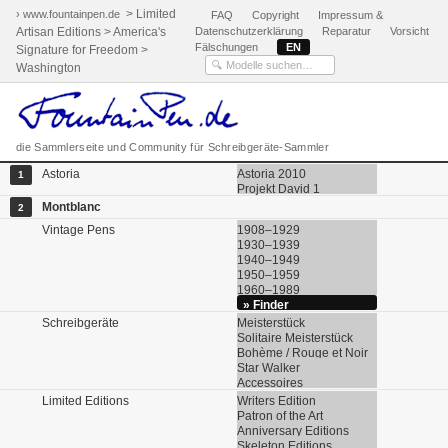
> Limited
› www.fountainpen.de
FAQ
Copyright
Impressum &
Artisan Editions > America's
Datenschutzerklärung
Reparatur
Vorsicht
Fälschungen
EN
Signature for Freedom >
Washington
die Sammlerseite und Community für Schreibgeräte-Sammler
Astoria
Astoria 2010
1
Projekt David 1
Montblanc
2
Vintage Pens
1908–1929
1930–1939
1940–1949
1950–1959
1960–1989
» Finder
Schreibgeräte
Meisterstück
Solitaire Meisterstück
Bohème / Rouge et Noir
Star Walker
Accessoires
Limited Editions
Writers Edition
Patron of the Art
Anniversary Editions
Skeleton Editions