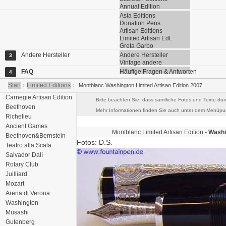
Annual Edition
Asia Editions
Donation Pens
Artisan Editions
Limited Artisan Edt.
Greta Garbo
Andere Hersteller
Andere Hersteller
3
Vintage andere
FAQ
Häufige Fragen & Antworten
4
Start
Limited Editions
›
›
Montblanc Washington Limited Artisan Edition 2007
Carnegie Artisan Edition
Bitte beachten Sie, dass sämtliche Fotos und Texte dur
Beethoven
Mehr Informationen finden Sie auch unter dem Menüpun
Richelieu
Ancient Games
Montblanc
Limited Artisan Edition
- Washi
Beethoven&Bernstein
Fotos: D.S.
Teatro alla Scala
Salvador Dalí
Rotary Club
Juilliard
Mozart
Arena di Verona
Washington
Musashi
Gutenberg