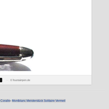
—
© fountainpen.de
 Coralle
›
Montblanc Meisterstück Solitaire Vermeil