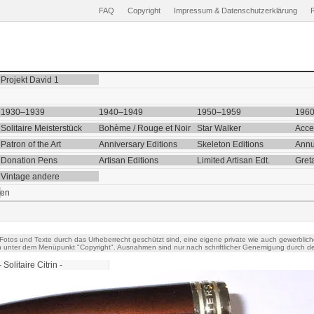
FAQ
Copyright
Impressum & Datenschutzerklärung
Projekt David 1
1930–1939
1940–1949
1950–1959
196
Solitaire Meisterstück
Bohème / Rouge et Noir
Star Walker
Acce
Patron of the Art
Anniversary Editions
Skeleton Editions
Annu
Donation Pens
Artisan Editions
Limited Artisan Edt.
Gret
Vintage andere
ten
 Fotos und Texte durch das Urheberrecht geschützt sind, eine eigene private wie auch gewerblich
h unter dem Menüpunkt "Copyright". Ausnahmen sind nur nach schriftlicher Genemigung durch de
- Solitaire Citrin -