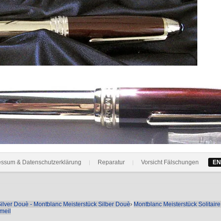
essum & Datenschutzerklärung
Reparatur
Vorsicht Fälschungen
EN
|
|
ilver Douè - Montblanc Meisterstück Silber Douè
›
Montblanc Meisterstück Solitaire
meil