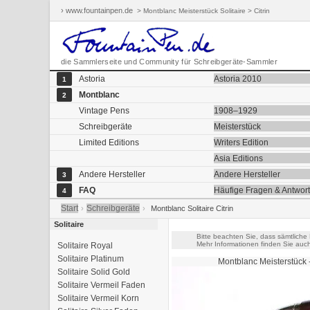
› www.fountainpen.de
> Montblanc Meisterstück Solitaire > Citrin
die Sammlerseite und Community für Schreibgeräte-Sammler
Astoria
Astoria 2010
1
Montblanc
2
Vintage Pens
1908–1929
Schreibgeräte
Meisterstück
Limited Editions
Writers Edition
Asia Editions
Andere Hersteller
Andere Hersteller
3
FAQ
Häufige Fragen & Antwor
4
Start
Schreibgeräte
›
›
Montblanc Solitaire Citrin
Solitaire
Bitte beachten Sie, dass sämtliche
Mehr Informationen finden Sie auc
Solitaire Royal
Solitaire Platinum
Montblanc Meisterstück
Solitaire Solid Gold
Solitaire Vermeil Faden
Solitaire Vermeil Korn