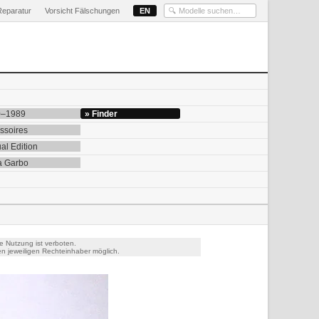
Reparatur
Vorsicht Fälschungen
EN
0–1989
» Finder
ssoires
al Edition
a Garbo
e Nutzung ist verboten.
n jeweiligen Rechteinhaber möglich.