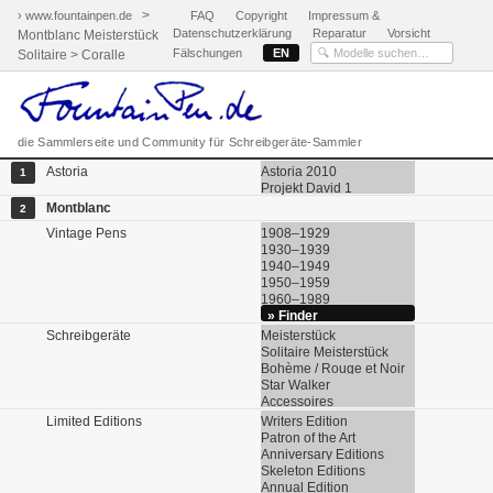
>
› www.fountainpen.de
FAQ
Copyright
Impressum &
Datenschutzerklärung
Reparatur
Vorsicht
Montblanc Meisterstück
Fälschungen
EN
Solitaire > Coralle
die Sammlerseite und Community für Schreibgeräte-Sammler
Astoria
Astoria 2010
1
Projekt David 1
Montblanc
2
Vintage Pens
1908–1929
1930–1939
1940–1949
1950–1959
1960–1989
» Finder
Schreibgeräte
Meisterstück
Solitaire Meisterstück
Bohème / Rouge et Noir
Star Walker
Accessoires
Limited Editions
Writers Edition
Patron of the Art
Anniversary Editions
Skeleton Editions
Annual Edition