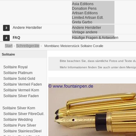
Asia Editions
Donation Pens
Artisan Editions
Limited Artisan Edt.
Greta Garbo
Andere Hersteller
Andere Hersteller
3
Vintage andere
FAQ
Häufige Fragen & Antworten
4
Start
Schreibgeräte
›
›
Montblanc Meisterstück Solitaire Coralle
Solitaire
Bitte beachten Sie, dass sämtliche Fotos und Texte du
Solitaire Royal
Mehr Informationen finden Sie auch unter dem Menüpu
Solitaire Platinum
Solitaire Solid Gold
Solitaire Vermeil Faden
Solitaire Vermeil Korn
Solitaire Silver Faden
Solitaire Silver Korn
Solitaire Silver FibreGuil.
Solitaire Wedding
Solitaire Pure Silver
Solitaire StainlessSteel