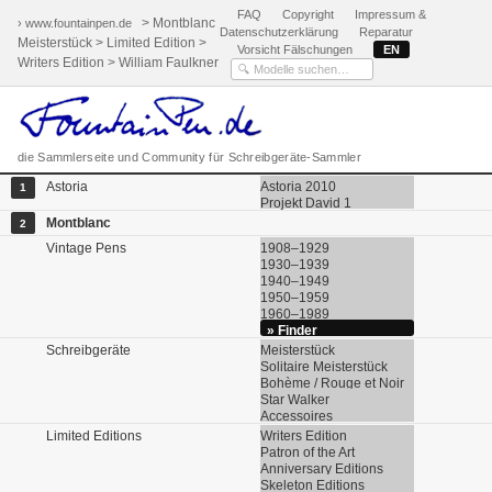
FAQ
Copyright
Impressum &
> Montblanc
› www.fountainpen.de
Datenschutzerklärung
Reparatur
Meisterstück > Limited Edition >
Vorsicht Fälschungen
EN
Writers Edition > William Faulkner
die Sammlerseite und Community für Schreibgeräte-Sammler
Astoria
Astoria 2010
1
Projekt David 1
Montblanc
2
Vintage Pens
1908–1929
1930–1939
1940–1949
1950–1959
1960–1989
» Finder
Schreibgeräte
Meisterstück
Solitaire Meisterstück
Bohème / Rouge et Noir
Star Walker
Accessoires
Limited Editions
Writers Edition
Patron of the Art
Anniversary Editions
Skeleton Editions