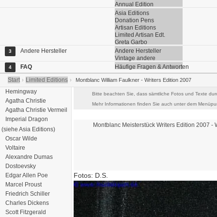
Annual Edition
Asia Editions
Donation Pens
Artisan Editions
Limited Artisan Edt.
Greta Garbo
Andere Hersteller
Andere Hersteller
3
Vintage andere
FAQ
Häufige Fragen & Antworten
4
Start
Limited Editions
›
›
Montblanc William Faulkner - Writers Edition 2007
Hemingway
Bitte beachten Sie, dass sämtliche Fotos und Texte dur
Agatha Christie
Mehr Informationen finden Sie auch unter dem Menüpun
Agatha Christie Vermeil
Imperial Dragon
Montblanc Meisterstück
Writers Edition 2007
- 
(siehe Asia Editions)
Oscar Wilde
Voltaire
Alexandre Dumas
Dostoevsky
Fotos: D.S.
Edgar Allen Poe
Marcel Proust
Friedrich Schiller
Charles Dickens
Scott Fitzgerald