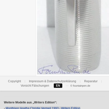
Copyright
Impressum & Datenschutzerklärung
Reparatur
|
|
|
Vorsicht Fälschungen
EN
—
© fountainpen.de
Weitere Modelle aus „Writers Edition“:
›
Montblanc Agatha Christie Vermeil 1993 - Writers Edition