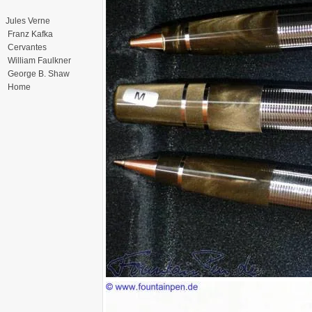
Jules Verne
Franz Kafka
Cervantes
William Faulkner
George B. Shaw
Home