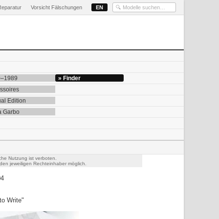
Reparatur
Vorsicht Fälschungen
EN
0–1989
» Finder
ssoires
al Edition
a Garbo
che Nutzung ist verboten.
den jeweiligen Rechteinhaber möglich.
04
to Write"