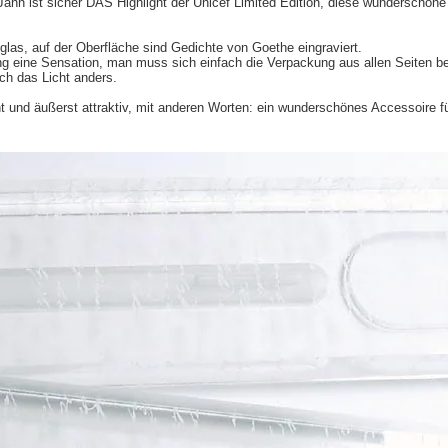
Jahn ist sicher DAS Highlight der Unicef Limited Edition, diese wunderschön
glas, auf der Oberfläche sind Gedichte von Goethe eingraviert.
ng eine Sensation, man muss sich einfach die Verpackung aus allen Seiten b
ich das Licht anders.
 und äußerst attraktiv, mit anderen Worten: ein wunderschönes Accessoire fü