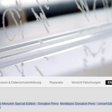
essum & Datenschutzerklärung
Reparatur
Vorsicht Fälschungen
EN
|
|
c Menuhin Special Edition - Donation Pens
›
Montblanc Donation Pens - Unicef-Edi
s