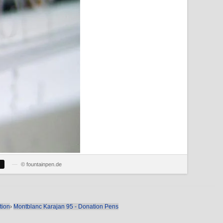
—
© fountainpen.de
tion
›
Montblanc Karajan 95 - Donation Pens