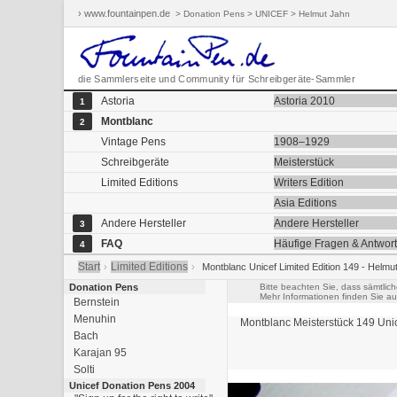
› www.fountainpen.de
> Donation Pens > UNICEF > Helmut Jahn
die Sammlerseite und Community für Schreibgeräte-Sammler
Astoria
Astoria 2010
1
Montblanc
2
Vintage Pens
1908–1929
Schreibgeräte
Meisterstück
Limited Editions
Writers Edition
Asia Editions
Andere Hersteller
Andere Hersteller
3
FAQ
Häufige Fragen & Antwor
4
Start
Limited Editions
›
›
Montblanc Unicef Limited Edition 149 - Helmu
Donation Pens
Bitte beachten Sie, dass sämtlic
Mehr Informationen finden Sie a
Bernstein
Menuhin
Montblanc Meisterstück
149
Unic
Bach
Karajan 95
Solti
Unicef Donation Pens 2004