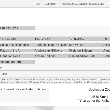
FAQ
Copyright
Impressum & Datenschutzerklärung
Projekt David 1
1930–1939
1940–1949
1950–1959
196
Solitaire Meisterstück
Bohème / Rouge et Noir
Star Walker
Acce
Patron of the Art
Anniversary Editions
Skeleton Editions
Annu
Donation Pens
Artisan Editions
Limited Artisan Edt.
Gret
Vintage andere
ten
t Jahn
he Fotos und Texte durch das Urheberrecht geschützt sind, eine eigene private wie auch gewerbli
uch unter dem Menüpunkt "Copyright". Ausnahmen sind nur nach schriftlicher Genemigung durch 
ef Limited Edition
- Helmut Jahn -
September 20
4810 Stück
"Sign up for the Right 