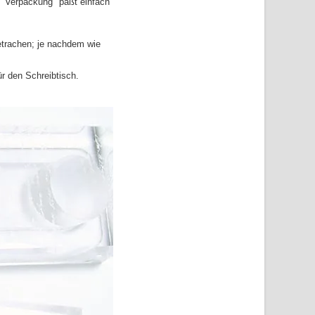
e "Verpackung" paßt einfach
etrachen; je nachdem wie
r den Schreibtisch.