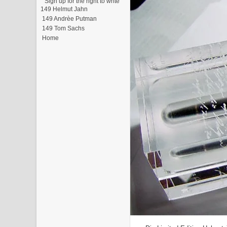
"Sign up for the right to write"
149 Helmut Jahn
149 Andrèe Putman
149 Tom Sachs
Home