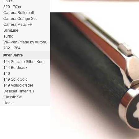
280 S
320 - 70'er
Carrera Rollerball
Carrera Orange Set
Carrera Metal FH
SlimLine
Turbo
VIP-Pen (made by Aurora)
782 + 784
80'er Jahre
144 Solitaire Silber Korn
144 Bordeaux
146
149 SolidGold
149 Vollgoldfeder
Deskset Tintenfaß
Classic Set
Home