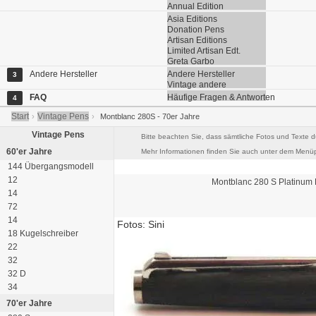
Annual Edition
Asia Editions
Donation Pens
Artisan Editions
Limited Artisan Edt.
Greta Garbo
Andere Hersteller
Andere Hersteller
3
Vintage andere
FAQ
Häufige Fragen & Antworten
4
Start
Vintage Pens
›
›
Montblanc 280S - 70er Jahre
Vintage Pens
Bitte beachten Sie, dass sämtliche Fotos und Texte d
60'er Jahre
Mehr Informationen finden Sie auch unter dem Menüp
144 Übergangsmodell
12
Montblanc
280 S
Platinum 
14
72
14
Fotos: Sini
18 Kugelschreiber
22
32
32 D
34
70'er Jahre