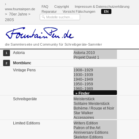
›
FAQ
Copyright
Impressum & Datenschutzerklärung
www.fountainpen.de
Reparatur
Vorsicht Fälschungen
EN
> 70er Jahre >
280S
die Sammlerseite und Community für Schreibgeräte-Sammler
Astoria
Astoria 2010
1
Projekt David 1
Montblanc
2
Vintage Pens
1908–1929
1930–1939
1940–1949
1950–1959
1960–1989
» Finder
Schreibgeräte
Meisterstück
Solitaire Meisterstück
Bohème / Rouge et Noir
Star Walker
Accessoires
Limited Editions
Writers Edition
Patron of the Art
Anniversary Editions
Skeleton Editions