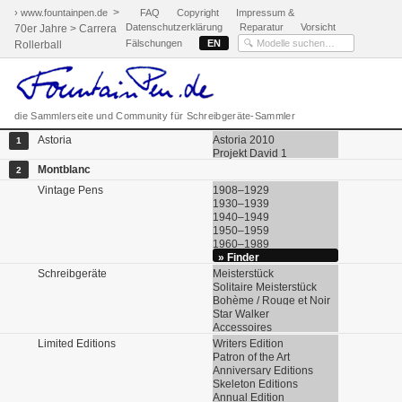
>
› www.fountainpen.de
FAQ
Copyright
Impressum &
Datenschutzerklärung
Reparatur
Vorsicht
70er Jahre > Carrera
Fälschungen
EN
Rollerball
die Sammlerseite und Community für Schreibgeräte-Sammler
Astoria
Astoria 2010
1
Projekt David 1
Montblanc
2
Vintage Pens
1908–1929
1930–1939
1940–1949
1950–1959
1960–1989
» Finder
Schreibgeräte
Meisterstück
Solitaire Meisterstück
Bohème / Rouge et Noir
Star Walker
Accessoires
Limited Editions
Writers Edition
Patron of the Art
Anniversary Editions
Skeleton Editions
Annual Edition