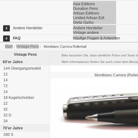
Asia Editions
Donation Pens
Artisan Editions
Limited Artisan Edt.
Greta Garbo
Andere Hersteller
Andere Hersteller
3
Vintage andere
FAQ
Häufige Fragen & Antworten
4
Start
Vintage Pens
›
›
Montblanc Carrera Rollerball
Vintage Pens
Bitte beachten Sie, dass sämtliche Fotos und Texte d
60'er Jahre
Mehr Informationen finden Sie auch unter dem Menüp
144 Übergangsmodell
12
Montblanc
Carrera
(Roller
14
72
14
18 Kugelschreiber
22
32
32 D
34
70'er Jahre
280 S