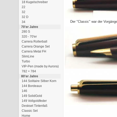
18 Kugelschreiber
22
32
32 D
Der "Classic" war der Vorgäng
34
70'er Jahre
280 S
320 - 70'er
Carrera Rollerball
Carrera Orange Set
Carrera Metal FH
SlimLine
Turbo
VIP-Pen (made by Aurora)
782 + 784
80'er Jahre
144 Solitaire Silber Korn
144 Bordeaux
146
149 SolidGold
149 Vollgoldfeder
Deskset Tintenfaß
Classic Set
Home