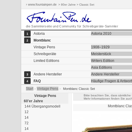
› www.fountainpen.de
> 80er Jahre > Classic Set
die Sammlerseite und Community für Schreibgeräte-Sammler
Astoria
Astoria 2010
1
Montblanc
2
Vintage Pens
1908–1929
Schreibgeräte
Meisterstück
Limited Editions
Writers Edition
Asia Editions
Andere Hersteller
Andere Hersteller
3
FAQ
Häufige Fragen & Antwor
4
Start
Vintage Pens
›
›
Montblanc Classic Set
Vintage Pens
Bitte beachten Sie, dass sämtliche
Mehr Informationen finden Sie auc
60'er Jahre
Montblanc
Cla
144 Übergangsmodell
12
14
72
14