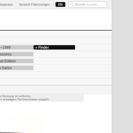
Reparatur
Vorsicht Fälschungen
EN
0–1989
» Finder
ssoires
al Edition
a Garbo
e Nutzung ist verboten.
n jeweiligen Rechteinhaber möglich.