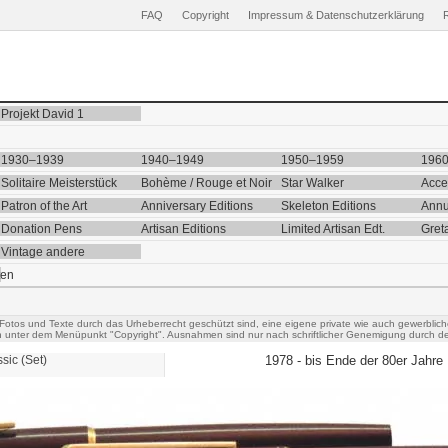
FAQ
Copyright
Impressum & Datenschutzerklärung
Projekt David 1
1930–1939
1940–1949
1950–1959
196
Solitaire Meisterstück
Bohème / Rouge et Noir
Star Walker
Acce
Patron of the Art
Anniversary Editions
Skeleton Editions
Annu
Donation Pens
Artisan Editions
Limited Artisan Edt.
Gret
Vintage andere
ten
 Fotos und Texte durch das Urheberrecht geschützt sind, eine eigene private wie auch gewerblich
h unter dem Menüpunkt "Copyright". Ausnahmen sind nur nach schriftlicher Genemigung durch de
ssic
(Set)
1978 - bis Ende der 80er Jahre