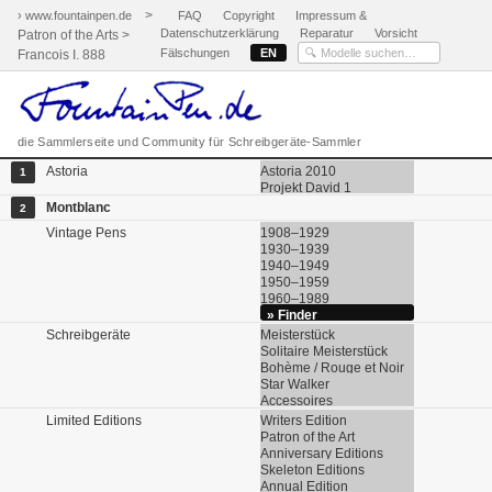
>
› www.fountainpen.de
FAQ
Copyright
Impressum &
Datenschutzerklärung
Reparatur
Vorsicht
Patron of the Arts >
Fälschungen
EN
Francois I. 888
die Sammlerseite und Community für Schreibgeräte-Sammler
Astoria
Astoria 2010
1
Projekt David 1
Montblanc
2
Vintage Pens
1908–1929
1930–1939
1940–1949
1950–1959
1960–1989
» Finder
Schreibgeräte
Meisterstück
Solitaire Meisterstück
Bohème / Rouge et Noir
Star Walker
Accessoires
Limited Editions
Writers Edition
Patron of the Art
Anniversary Editions
Skeleton Editions
Annual Edition