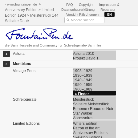
>
› www.fountainpen.de
FAQ
Copyright
Impressum &
Anniversary Edition > Limited
Datenschutzerklärung
Reparatur
Vorsicht Fälschungen
EN
Edition 1924 > Meisterstück 144
Solitaire Douè
die Sammlerseite und Community für Schreibgeräte-Sammler
Astoria
Astoria 2010
1
Projekt David 1
Montblanc
2
Vintage Pens
1908–1929
1930–1939
1940–1949
1950–1959
1960–1989
» Finder
Schreibgeräte
Meisterstück
Solitaire Meisterstück
Bohème / Rouge et Noir
Star Walker
Accessoires
Limited Editions
Writers Edition
Patron of the Art
Anniversary Editions
Skeleton Editions