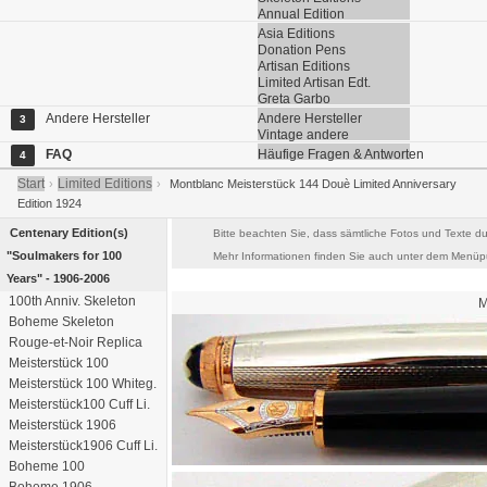
Annual Edition
Asia Editions
Donation Pens
Artisan Editions
Limited Artisan Edt.
Greta Garbo
Andere Hersteller
Andere Hersteller
3
Vintage andere
FAQ
Häufige Fragen & Antworten
4
Start
Limited Editions
›
›
Montblanc Meisterstück 144 Douè Limited Anniversary
Edition 1924
Centenary Edition(s)
Bitte beachten Sie, dass sämtliche Fotos und Texte du
"Soulmakers for 100
Mehr Informationen finden Sie auch unter dem Menüpu
Years" - 1906-2006
100th Anniv. Skeleton
M
Boheme Skeleton
Rouge-et-Noir Replica
Meisterstück 100
Meisterstück 100 Whiteg.
Meisterstück100 Cuff Li.
Meisterstück 1906
Meisterstück1906 Cuff Li.
Boheme 100
Boheme 1906