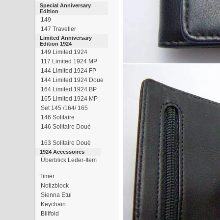
Special Anniversary
Edition
149
147 Traveller
Limited Anniversary
Edition 1924
149 Limited 1924
117 Limited 1924 MP
144 Limited 1924 FP
144 Limited 1924 Doue
164 Limited 1924 BP
165 Limited 1924 MP
Set 145 /164/ 165
146 Solitaire
146 Solitaire Douè
163 Solitaire Douè
1924 Accessoires
Überblick Leder-Item
Timer
Notizblock
Sienna Etui
Keychain
Billfold