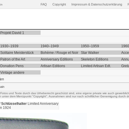
FAQ
Copyright
Impressum & Datenschutzerklärung
in
Projekt David 1
1930–1939
1940–1949
1950–1959
196
Solitaire Meisterstück
Bohème / Rouge et Noir
Star Walker
Acce
Patron of the Art
Anniversary Editions
Skeleton Editions
Annu
Donation Pens
Artisan Editions
Limited Artisan Edt.
Gret
Vintage andere
ten
ain
 Fotos und Texte durch das Urheberrecht geschützt sind, eine eigene private wie auch gewerblic
h unter dem Menüpunkt "Copyright". Ausnahmen sind nur nach schriftlicher Genemigung durch de
 Schlüsselhalter
Limited Anniversary
on 1924