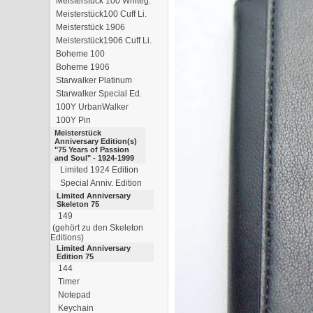
Meisterstück 100 Whiteg.
Meisterstück100 Cuff Li.
Meisterstück 1906
Meisterstück1906 Cuff Li.
Boheme 100
Boheme 1906
Starwalker Platinum
Starwalker Special Ed.
100Y UrbanWalker
100Y Pin
Meisterstück
Anniversary Edition(s)
"75 Years of Passion
and Soul" - 1924-1999
Limited 1924 Edition
Special Anniv. Edition
Limited Anniversary
Skeleton 75
149
(gehört zu den Skeleton
Editions)
Limited Anniversary
Edition 75
144
Timer
Notepad
Keychain