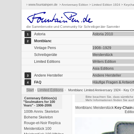
› www.fountainpen.de
> Anniversary Edition > Limited Edition 1924 > Keycha
die Sammlerseite und Community für Schreibgeräte-Sammler
Astoria
Astoria 2010
1
Montblanc
2
Vintage Pens
1908–1929
Schreibgeräte
Meisterstück
Limited Editions
Writers Edition
Asia Editions
Andere Hersteller
Andere Hersteller
3
FAQ
Häufige Fragen & Antwor
4
Start
Limited Editions
›
›
Montblanc Limited Anniversary 1924 - Key Ch
Bitte beachten Sie, dass sämtliche
Centenary Edition(s)
Mehr Informationen finden Sie auc
"Soulmakers for 100
Years" - 1906-2006
Montblanc Meisterstück
Key-Chain /
100th Anniv. Skeleton
Editi
Boheme Skeleton
Rouge-et-Noir Replica
Meisterstück 100