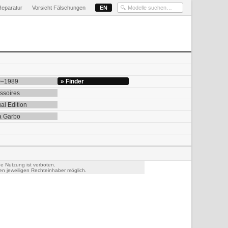
Reparatur
Vorsicht Fälschungen
EN
0–1989
» Finder
ssoires
al Edition
a Garbo
he Nutzung ist verboten.
n jeweiligen Rechteinhaber möglich.