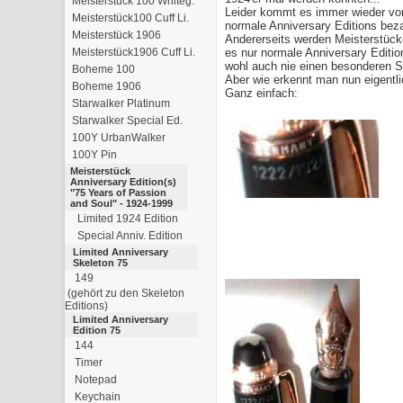
Meisterstück 100 Whiteg.
Leider kommt es immer wieder vor
Meisterstück100 Cuff Li.
normale Anniversary Editions beza
Meisterstück 1906
Andererseits werden Meisterstücke
Meisterstück1906 Cuff Li.
es nur normale Anniversary Edition
wohl auch nie einen besonderen 
Boheme 100
Aber wie erkennt man nun eigentli
Boheme 1906
Ganz einfach:
Starwalker Platinum
Starwalker Special Ed.
100Y UrbanWalker
100Y Pin
Meisterstück
Anniversary Edition(s)
"75 Years of Passion
and Soul" - 1924-1999
Limited 1924 Edition
Special Anniv. Edition
Limited Anniversary
Skeleton 75
149
(gehört zu den Skeleton
Editions)
Limited Anniversary
Edition 75
144
Timer
Notepad
Keychain