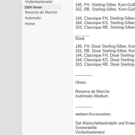
Visitenkartenetui
146, FH, Sterling-Silber, Korn-Gui
1924 Uhren
162, RB, Sterling-Silber, Korn-Gui
Reserve de Marche
Automatic
144, Classique FH, Sterling-Silbe
164, Classique KS, Sterling-Silbe
Home
163, Classique RB, Sterling-Silbe
________
Douè
146, FH, Douè Sterling-Silber, Kor
162, RB
, Douè Sterling-Silber, Ko
144, Classique FH, Douè Sterling-
164, Classique KS, Douè Sterling-
163, Classique RB,
Douè Sterling-
________
Uhren:
Reserve de Marche
Automatic-Medium
________
weitere Accessoires:
Set Manschettenknöpfe und Kraw
Sonnenbrille
Visitenkartenetui