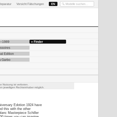
Reparatur
Vorsicht Fälschungen
EN
0–1989
» Finder
ssoires
al Edition
a Garbo
he Nutzung ist verboten.
n jeweiligen Rechteinhaber möglich.
niversary Edotion 1924 have
 this with the other
blanc Masterpiece Schiller
00 times you can imagine