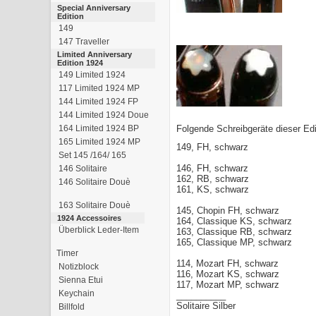
Special Anniversary
Edition
149
147 Traveller
Limited Anniversary
Edition 1924
149 Limited 1924
117 Limited 1924 MP
144 Limited 1924 FP
144 Limited 1924 Doue
164 Limited 1924 BP
Folgende Schreibgeräte dieser Edi
165 Limited 1924 MP
149, FH, schwarz
Set 145 /164/ 165
146, FH, schwarz
146 Solitaire
162, RB, schwarz
146 Solitaire Douè
161, KS, schwarz
163 Solitaire Douè
145, Chopin FH, schwarz
1924 Accessoires
164, Classique KS, schwarz
Überblick Leder-Item
163, Classique RB, schwarz
165, Classique MP, schwarz
Timer
114, Mozart FH, schwarz
Notizblock
116, Mozart KS, schwarz
Sienna Etui
117, Mozart MP, schwarz
Keychain
__________
Solitaire Silber
Billfold