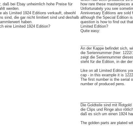
, daß bei Ebay unheimlich hohe Preise für
how rare these masterpieces a
hlt werden.
Unfortunately you see sometim
 als Limited 1924 Editions verkauft, obwohl
Anniversary Editions are sold f
s sind, die gar nicht limitiert sind und deshalb
although the Special Edition is
Sammlerwert haben.
question is how to find out tha
ch eine Limited 1924 Edition?
Limited Edition?
Quite easy:
_____________
An der Kappe befindet sich, wi
die Seriennummer (hier: 1222/
zeigt die Seriennummer dieses 
steht für die Edition, in der de
Like on all Limited Editions you
cap - in this example it is 122
The first number is the serial o
number of produced pens.
____________________
Die Goldteile sind mit Rotgol
die Clips und Ringe also rötlic
daß es sich um einen 1924 han
The golden parts are plated wi