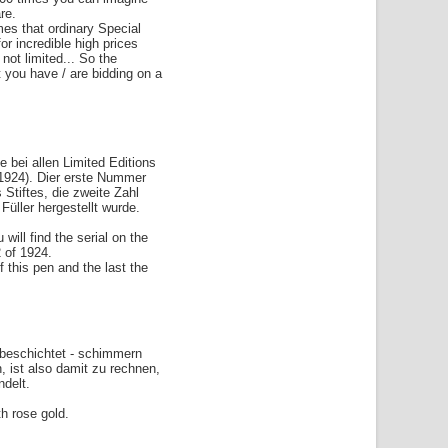
re.
es that ordinary Special
or incredible high prices
 not limited... So the
t you have / are bidding on a
e bei allen Limited Editions
1924). Dier erste Nummer
Stiftes, die zweite Zahl
r Füller hergestellt wurde.
 will find the serial on the
2 of 1924.
f this pen and the last the
d beschichtet - schimmern
h, ist also damit zu rechnen,
delt.
th rose gold.