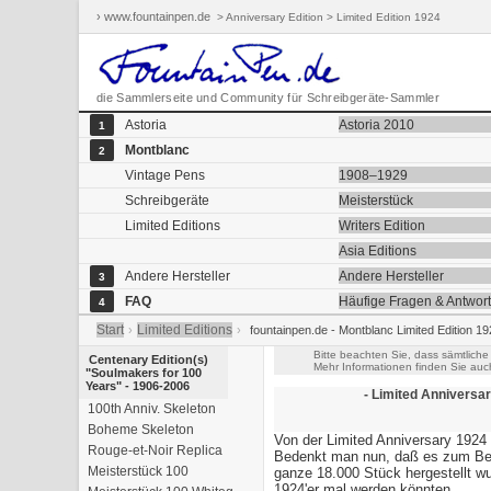
› www.fountainpen.de
> Anniversary Edition > Limited Edition 1924
die Sammlerseite und Community für Schreibgeräte-Sammler
Astoria
Astoria 2010
1
Montblanc
2
Vintage Pens
1908–1929
Schreibgeräte
Meisterstück
Limited Editions
Writers Edition
Asia Editions
Andere Hersteller
Andere Hersteller
3
FAQ
Häufige Fragen & Antwor
4
Start
Limited Editions
›
›
fountainpen.de - Montblanc Limited Edition 19
Bitte beachten Sie, dass sämtliche
Centenary Edition(s)
Mehr Informationen finden Sie auc
"Soulmakers for 100
Years" - 1906-2006
- Limited Anniversar
100th Anniv. Skeleton
Boheme Skeleton
Von der Limited Anniversary 1924 
Rouge-et-Noir Replica
Bedenkt man nun, daß es zum Beis
Meisterstück 100
ganze 18.000 Stück hergestellt wu
1924'er mal werden könnten...