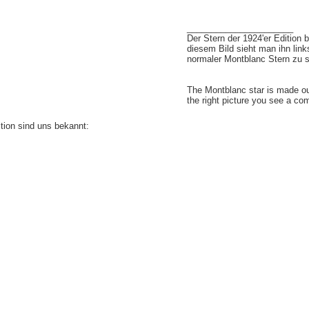
______________________
Der Stern der 1924'er Edition 
diesem Bild sieht man ihn link
normaler Montblanc Stern zu 
The Montblanc star is made ou
the right picture you see a co
tion sind uns bekannt: