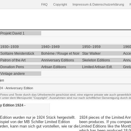
FAQ
Copyright
Impressum & Datenschutzerklärung
Projekt David 1
1930–1939
1940–1949
1950–1959
196
Solitaire Meisterstück
Bohème / Rouge et Noir
Star Walker
Acce
Patron of the Art
Anniversary Editions
Skeleton Editions
Annu
Donation Pens
Artisan Editions
Limited Artisan Edt.
Gret
Vintage andere
ten
24 - Anniversary Edition
 Fotos und Texte durch das Urheberrecht geschützt sind, eine eigene private wie auch gewerblic
h unter dem Menüpunkt "Copyright". Ausnahmen sind nur nach schriftlicher Genemigung durch de
y Edition 1924 -
Edition wurden nur je 1924 Stück hergestellt.
1924 pieces of the Limited An
piel von der MB Schiller Limited Edition
been produces. If you compared
rden, kann man sich gut vorstellen, wie rar die
Limited Editions like the Mont
which has been produced 18.0