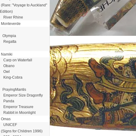
(Rare: "Voyage to Auckland"
Edition)
River Rhine
Monteverde
Olympia
Regatta
Namiki
Carp on Waterfall
Obano
Owl
King-Cobra
PrayingMantis
Emperor Size Dragonfly
Panda
Emperor Treasure
Rabbit in Moonlight
Omas
UNICEF
(Signs for Children 1996)