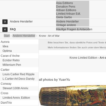
Asia Editions
Donation Pens
Artisan Editions
Limited Artisan Edt.
Greta Garbo
Andere Hersteller
Andere Hersteller
3
Vintage andere
FAQ
Häufige Fragen & Antworten
4
Start
Andere Hersteller
›
›
Krone - Art of War
Aurora
Bitte beachten Sie, dass sämtliche Fotos und Texte d
Idea
Mehr Informationen finden Sie auch unter dem Menüp
Optima
Caran d' Arche
Krone
Limited Edition
- Art 
Ecridor Retro
Millenium Pen
Cartier
Louis Cartier Red Ripple
L.Cartier Art Deco Dandy
all photos by YuanYu
Conway
Stewart 100th Anniv.
Cross
Limited Anniv. Edition
DaniTrio