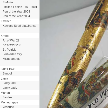
E-Motion
Limited Edition 1761-2001
Pen of the Year 2003
Pen of the Year 2004
Kaweco
Kaweco Sport blau/transp
Krone
Art of War 28
Art of War 288
St. Patrick
Forbidden City
Michelangelo
Lalex 1938
Simboli
Lamy
Lamy 2000
Lamy Lady
Marlen
Basilea
Montegrappa
Vespucci