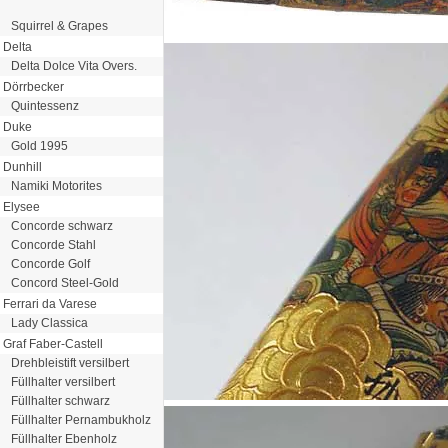
Squirrel & Grapes
Delta
Delta Dolce Vita Overs.
Dörrbecker
Quintessenz
Duke
Gold 1995
Dunhill
Namiki Motorites
Elysee
Concorde schwarz
Concorde Stahl
Concorde Golf
Concord Steel-Gold
Ferrari da Varese
Lady Classica
Graf Faber-Castell
Drehbleistift versilbert
Füllhalter versilbert
Füllhalter schwarz
Füllhalter Pernambukholz
Füllhalter Ebenholz