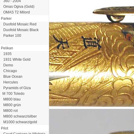
360 - 2004
Omas Ogiva (Gold)
OMAS T2 Milord
Parker
Duofold Mosaic Red
Duofold Mosaic Black
Parker 100
Pelikan
1935
1931 White Gold
Demo
Chicago
Blue Ocean
Hercules
Pyramids of Giza
M 700 Toledo
M800 blau
M800 grün
M800 rot
M800 schwarz/silber
M1000 schwarz/gold
Pilot
Court Carriage in Wisteria