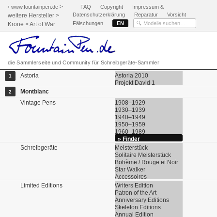
>
› www.fountainpen.de
FAQ
Copyright
Impressum &
Datenschutzerklärung
Reparatur
Vorsicht
weitere Hersteller >
Fälschungen
EN
Krone > Art of War
die Sammlerseite und Community für Schreibgeräte-Sammler
Astoria
Astoria 2010
1
Projekt David 1
Montblanc
2
Vintage Pens
1908–1929
1930–1939
1940–1949
1950–1959
1960–1989
» Finder
Schreibgeräte
Meisterstück
Solitaire Meisterstück
Bohème / Rouge et Noir
Star Walker
Accessoires
Limited Editions
Writers Edition
Patron of the Art
Anniversary Editions
Skeleton Editions
Annual Edition