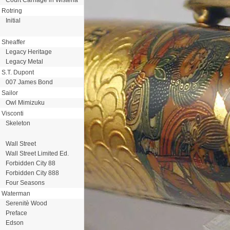
Rotring
Initial
Sheaffer
Legacy Heritage
Legacy Metal
S.T. Dupont
007 James Bond
Sailor
Owl Mimizuku
Visconti
Skeleton
Wall Street
Wall Street Limited Ed.
Forbidden City 88
Forbidden City 888
Four Seasons
Waterman
Serenitè Wood
Preface
Edson