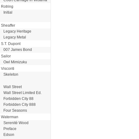
Rotring
Initial
Sheaffer
Legacy Heritage
Legacy Metal
S.T. Dupont
007 James Bond
Sailor
Owl Mimizuku
Visconti
Skeleton
Wall Street
Wall Street Limited Ed.
Forbidden City 88
Forbidden City 888
Four Seasons
Waterman
Serenitè Wood
Preface
Edson