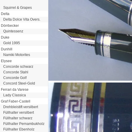
Squirrel & Grapes
Delta
Delta Dolce Vita Overs.
Dörrbecker
Quintessenz
Duke
Gold 1995
Dunhill
Namiki Motorites
Elysee
Concorde schwarz
Concorde Stahl
Concorde Golf
Concord Steel-Gold
Ferrari da Varese
Lady Classica
Graf Faber-Castell
Drehbleistift versilbert
Füllhalter versilbert
Füllhalter schwarz
Füllhalter Pernambukholz
Füllhalter Ebenholz