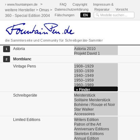
>
› www.fountainpen.de
FAQ
Copyright
Impressum &
Datenschutzerklärung
Reparatur
Vorsicht
weitere Hersteller >
Omas >
Fälschungen
EN
360 - Special Edition 2004
die Sammlerseite und Community für Schreibgeräte-Sammler
Astoria
Astoria 2010
1
Projekt David 1
Montblanc
2
Vintage Pens
1908–1929
1930–1939
1940–1949
1950–1959
1960–1989
» Finder
Schreibgeräte
Meisterstück
Solitaire Meisterstück
Bohème / Rouge et Noir
Star Walker
Accessoires
Limited Editions
Writers Edition
Patron of the Art
Anniversary Editions
Skeleton Editions
Annual Edition