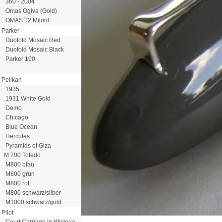
360 - 2004
Omas Ogiva (Gold)
OMAS T2 Milord
Parker
Duofold Mosaic Red
Duofold Mosaic Black
Parker 100
Pelikan
1935
1931 White Gold
Demo
Chicago
Blue Ocean
Hercules
Pyramids of Giza
M 700 Toledo
M800 blau
M800 grün
M800 rot
M800 schwarz/silber
M1000 schwarz/gold
Pilot
Court Carriage in Wisteria