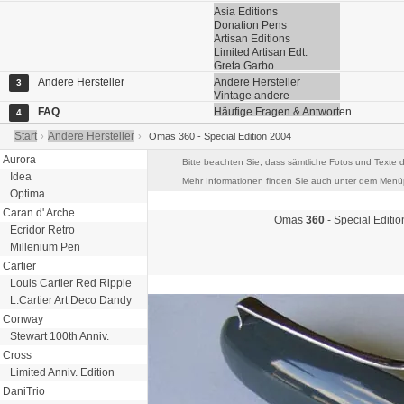
Asia Editions
Donation Pens
Artisan Editions
Limited Artisan Edt.
Greta Garbo
Andere Hersteller
Andere Hersteller
3
Vintage andere
FAQ
Häufige Fragen & Antworten
4
Start
Andere Hersteller
›
›
Omas 360 - Special Edition 2004
Aurora
Bitte beachten Sie, dass sämtliche Fotos und Texte d
Idea
Mehr Informationen finden Sie auch unter dem Menüp
Optima
Caran d' Arche
Omas
360
- Special Editio
Ecridor Retro
Millenium Pen
Cartier
Louis Cartier Red Ripple
L.Cartier Art Deco Dandy
Conway
Stewart 100th Anniv.
Cross
Limited Anniv. Edition
DaniTrio