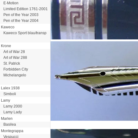
E-Motion
Limited Edition 1761-2001
Pen of the Year 2003
Pen of the Year 2004
Kaweco
Kaweco Sport blau/transp
Krone
Art of War 28
Art of War 288
St. Patrick
Forbidden City
Michelangelo
Lalex 1938
Simboli
Lamy
Lamy 2000
Lamy Lady
Marlen
Basilea
Montegrappa
Vespucci