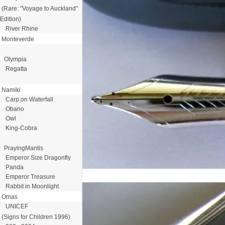
(Rare: "Voyage to Auckland"
Edition)
River Rhine
Monteverde
Olympia
Regatta
Namiki
Carp on Waterfall
Obano
Owl
King-Cobra
PrayingMantis
Emperor Size Dragonfly
Panda
Emperor Treasure
Rabbit in Moonlight
Omas
UNICEF
(Signs for Children 1996)