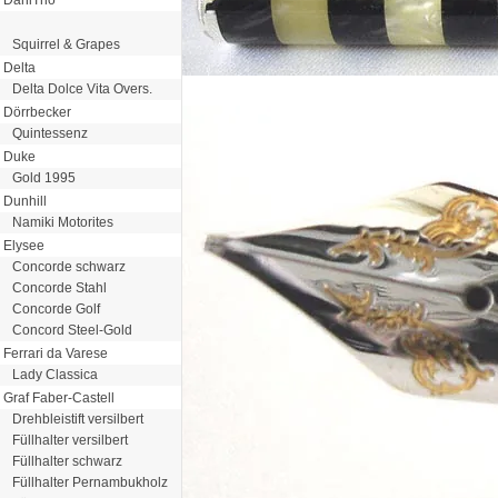
Squirrel & Grapes
Delta
Delta Dolce Vita Overs.
Dörrbecker
Quintessenz
Duke
Gold 1995
Dunhill
Namiki Motorites
Elysee
Concorde schwarz
Concorde Stahl
Concorde Golf
Concord Steel-Gold
Ferrari da Varese
Lady Classica
Graf Faber-Castell
Drehbleistift versilbert
Füllhalter versilbert
Füllhalter schwarz
Füllhalter Pernambukholz