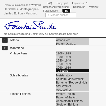
FAQ
Copyright
Impressum &
> weitere
› www.fountainpen.de
Datenschutzerklärung
Reparatur
Vorsicht
Hersteller > Montegrappa >
Fälschungen
EN
Limited Edition > Vespucci
die Sammlerseite und Community für Schreibgeräte-Sammler
Astoria
Astoria 2010
1
Projekt David 1
Montblanc
2
Vintage Pens
1908–1929
1930–1939
1940–1949
1950–1959
1960–1989
» Finder
Schreibgeräte
Meisterstück
Solitaire Meisterstück
Bohème / Rouge et Noir
Star Walker
Accessoires
Limited Editions
Writers Edition
Patron of the Art
Anniversary Editions
Skeleton Editions