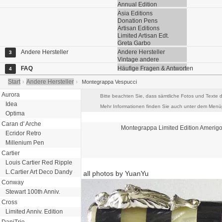
Annual Edition
Asia Editions
Donation Pens
Artisan Editions
Limited Artisan Edt.
Greta Garbo
Andere Hersteller
Andere Hersteller
3
Vintage andere
FAQ
Häufige Fragen & Antworten
4
Start
Andere Hersteller
›
›
Montegrappa Vespucci
Aurora
Bitte beachten Sie, dass sämtliche Fotos und Texte d
Idea
Mehr Informationen finden Sie auch unter dem Menüp
Optima
Caran d' Arche
Montegrappa
Limited Edition
Amerigo
Ecridor Retro
Millenium Pen
Cartier
Louis Cartier Red Ripple
L.Cartier Art Deco Dandy
all photos by YuanYu
Conway
Stewart 100th Anniv.
Cross
Limited Anniv. Edition
DaniTrio