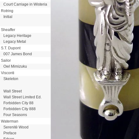
Court Carriage in Wisteria
Rotring
Initial
Sheaffer
Legacy Heritage
Legacy Metal
S.T. Dupont
007 James Bond
Sailor
Owl Mimizuku
Visconti
Skeleton
Wall Street
Wall Street Limited Ed.
Forbidden City 88
Forbidden City 888
Four Seasons
Waterman
Serenitè Wood
Preface
Edson