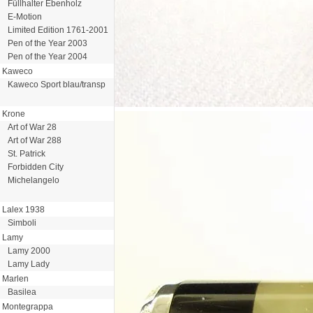
Füllhalter Ebenholz
E-Motion
Limited Edition 1761-2001
Pen of the Year 2003
Pen of the Year 2004
Kaweco
Kaweco Sport blau/transp
Krone
Art of War 28
Art of War 288
St. Patrick
Forbidden City
Michelangelo
Lalex 1938
Simboli
Lamy
Lamy 2000
Lamy Lady
Marlen
Basilea
Montegrappa