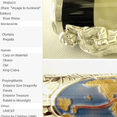
Vespucci
(Rare: "Voyage to Auckland"
Edition)
River Rhine
Monteverde
Olympia
Regatta
Namiki
Carp on Waterfall
Obano
Owl
King-Cobra
PrayingMantis
Emperor Size Dragonfly
Panda
Emperor Treasure
Rabbit in Moonlight
Omas
UNICEF
(Signs for Children 1996)