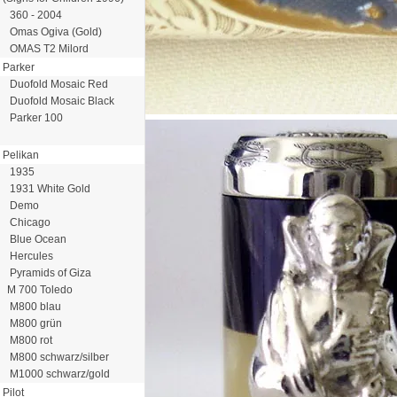
360 - 2004
Omas Ogiva (Gold)
OMAS T2 Milord
Parker
Duofold Mosaic Red
Duofold Mosaic Black
Parker 100
Pelikan
1935
1931 White Gold
Demo
Chicago
Blue Ocean
Hercules
Pyramids of Giza
M 700 Toledo
M800 blau
M800 grün
M800 rot
M800 schwarz/silber
M1000 schwarz/gold
Pilot