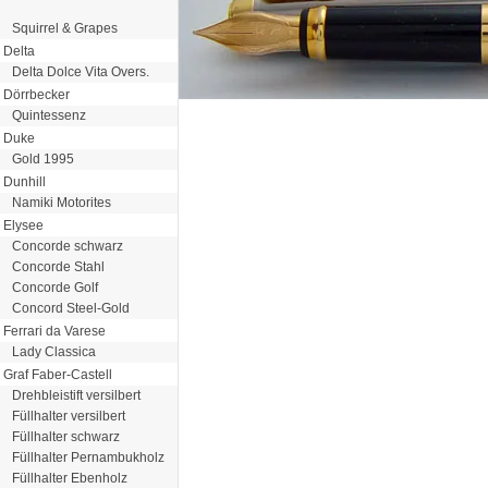
Squirrel & Grapes
Delta
Delta Dolce Vita Overs.
Dörrbecker
Quintessenz
Duke
Gold 1995
Dunhill
Namiki Motorites
Elysee
Concorde schwarz
Concorde Stahl
Concorde Golf
Concord Steel-Gold
Ferrari da Varese
Lady Classica
Graf Faber-Castell
Drehbleistift versilbert
Füllhalter versilbert
Füllhalter schwarz
Füllhalter Pernambukholz
Füllhalter Ebenholz