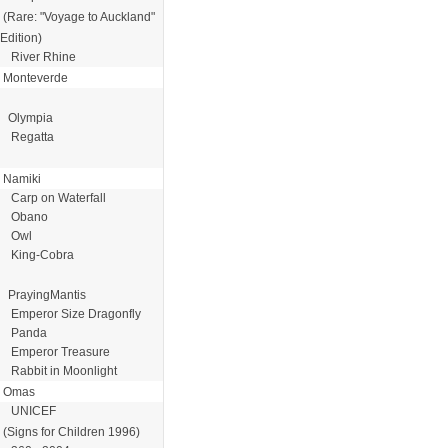
(Rare: "Voyage to Auckland"
Edition)
River Rhine
Monteverde
Olympia
Regatta
Namiki
Carp on Waterfall
Obano
Owl
King-Cobra
PrayingMantis
Emperor Size Dragonfly
Panda
Emperor Treasure
Rabbit in Moonlight
Omas
UNICEF
(Signs for Children 1996)