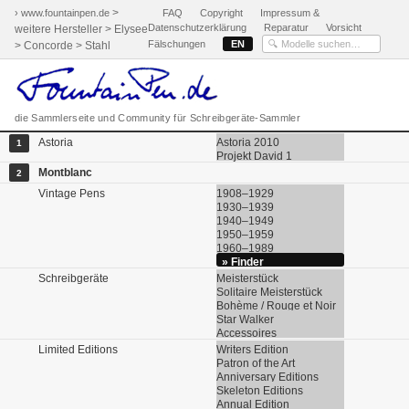
>
› www.fountainpen.de
FAQ
Copyright
Impressum &
Datenschutzerklärung
Reparatur
Vorsicht
weitere Hersteller > Elysee
Fälschungen
EN
> Concorde > Stahl
die Sammlerseite und Community für Schreibgeräte-Sammler
Astoria
Astoria 2010
1
Projekt David 1
Montblanc
2
Vintage Pens
1908–1929
1930–1939
1940–1949
1950–1959
1960–1989
» Finder
Schreibgeräte
Meisterstück
Solitaire Meisterstück
Bohème / Rouge et Noir
Star Walker
Accessoires
Limited Editions
Writers Edition
Patron of the Art
Anniversary Editions
Skeleton Editions
Annual Edition