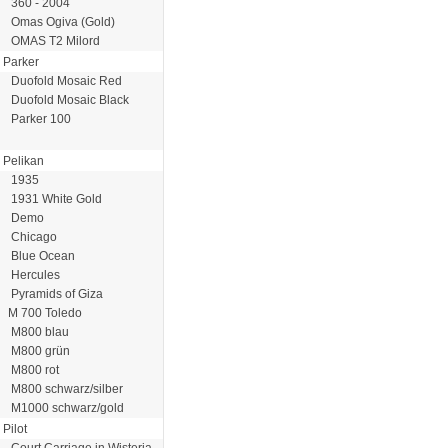
360 - 2004
Omas Ogiva (Gold)
OMAS T2 Milord
Parker
Duofold Mosaic Red
Duofold Mosaic Black
Parker 100
Pelikan
1935
1931 White Gold
Demo
Chicago
Blue Ocean
Hercules
Pyramids of Giza
M 700 Toledo
M800 blau
M800 grün
M800 rot
M800 schwarz/silber
M1000 schwarz/gold
Pilot
Court Carriage in Wisteria