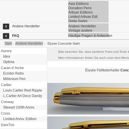
Asia Editions
Donation Pens
Artisan Editions
Limited Artisan Edt.
Greta Garbo
Andere Hersteller
Andere Hersteller
3
Vintage andere
FAQ
Häufige Fragen & Antworten
4
Start
Andere Hersteller
›
›
Elysee Concorde Stahl
Aurora
Bitte beachten Sie, dass sämtliche Fotos und Texte d
Idea
Mehr Informationen finden Sie auch unter dem Menüp
Optima
Caran d' Arche
Èlysèe
Füllfederhalter
Conc
Ecridor Retro
Millenium Pen
Cartier
Louis Cartier Red Ripple
L.Cartier Art Deco Dandy
Conway
Stewart 100th Anniv.
Cross
Limited Anniv. Edition
DaniTrio