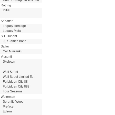
Rotring
Initial
Sheaffer
Legacy Heritage
Legacy Metal
S.T. Dupont
007 James Bond
Sailor
Owl Mimizuku
Visconti
Skeleton
Wall Street
Wall Street Limited Ed.
Forbidden City 88
Forbidden City 888
Four Seasons
Waterman
Serenitè Wood
Preface
Edson